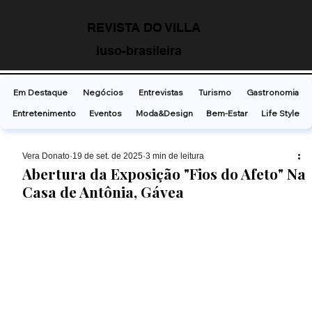
REVISTA DO VILLA
luso-brasileira
Em Destaque
Negócios
Entrevistas
Turismo
Gastronomia
Entretenimento
Eventos
Moda&Design
Bem-Estar
Life Style
Vera Donato
19 de set. de 2025
3 min de leitura
Abertura da Exposição "Fios do Afeto" Na
Casa de Antônia, Gávea