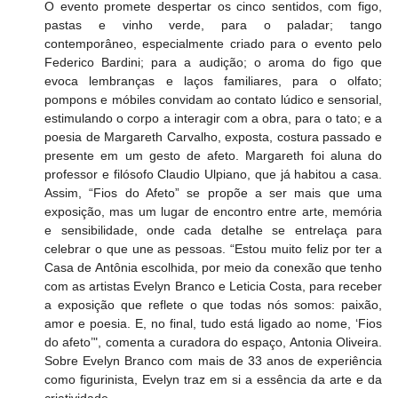
O evento promete despertar os cinco sentidos, com figo, 
pastas e vinho verde, para o paladar; tango 
contemporâneo, especialmente criado para o evento pelo 
Federico Bardini; para a audição; o aroma do figo que 
evoca lembranças e laços familiares, para o olfato; 
pompons e móbiles convidam ao contato lúdico e sensorial, 
estimulando o corpo a interagir com a obra, para o tato; e a 
poesia de Margareth Carvalho, exposta, costura passado e 
presente em um gesto de afeto. Margareth foi aluna do 
professor e filósofo Claudio Ulpiano, que já habitou a casa. 
Assim, “Fios do Afeto” se propõe a ser mais que uma 
exposição, mas um lugar de encontro entre arte, memória 
e sensibilidade, onde cada detalhe se entrelaça para 
celebrar o que une as pessoas. “Estou muito feliz por ter a 
Casa de Antônia escolhida, por meio da conexão que tenho 
com as artistas Evelyn Branco e Leticia Costa, para receber 
a exposição que reflete o que todas nós somos: paixão, 
amor e poesia. E, no final, tudo está ligado ao nome, ‘Fios 
do afeto’", comenta a curadora do espaço, Antonia Oliveira. 
Sobre Evelyn Branco com mais de 33 anos de experiência 
como figurinista, Evelyn traz em si a essência da arte e da 
criatividade. 