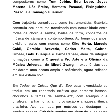
compositores como 
Tom Jobim, Edu Lobo, Joyce 
Moreno, Léa Freire, Hermeto Pascoal, Pixinguinha, 
Piazzolla 
e 
Camargo Guarnieri
. 
Com trajetória consolidada como instrumentista, Gabriela 
construiu seu percurso transitando com naturalidade entre 
rodas de choro e samba, bailes de forró, concertos de 
música de câmara e contemporânea. Ao longo dos anos, 
dividiu o palco com nomes como 
Kiko Horta, Marcelo 
Caldi, Geraldo Azevedo, Carlos Malta, Gabriel 
Grossi
, 
Gabi Buarque
 e 
Carol Panesi
, além de integrar 
formações como a 
Orquestra Pro Arte
 e a 
Oficina da 
Música Universal
, de 
Itiberê Zwarg
 -  experiências que 
moldaram uma escuta ampla e sofisticada, agora refletida 
em sua estreia solo.
Em 
Todas as Coisas Que Eu Sou
 essa diversidade se 
traduz em um repertório eclético que percorre bossas, 
chorinhos e temas de samba-jazz, com arranjos que 
privilegiam a harmonia, a improvisação e a riqueza rítmica 
brasileira. Acompanhada por músicos de destaque no 
cenário carioca, 
Gabriela
 conduz um show de duas horas 