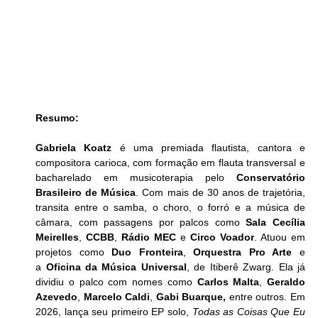
Resumo:
Gabriela Koatz
 é uma premiada flautista, cantora e 
compositora carioca, com formação em flauta transversal e 
bacharelado em musicoterapia pelo 
Conservatório 
Brasileiro de Música
. Com mais de 30 anos de trajetória, 
transita entre o samba, o choro, o forró e a música de 
câmara, com passagens por palcos como 
Sala Cecília 
Meirelles
, 
CCBB
, 
Rádio MEC
 e 
Circo Voador
. Atuou em 
projetos como 
Duo Fronteira
, 
Orquestra Pro Arte
 e 
a 
Oficina da Música Universal
, de Itiberê Zwarg. Ela já 
dividiu o palco com nomes como 
Carlos Malta
, 
Geraldo 
Azevedo
, 
Marcelo Caldi
, 
Gabi Buarque, 
entre outros. Em 
2026, lança seu primeiro EP solo, 
Todas as Coisas Que Eu 