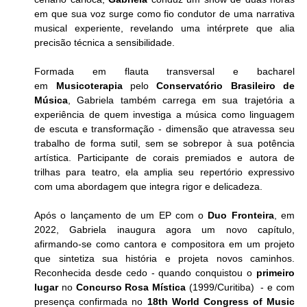
em que sua voz surge como fio condutor de uma narrativa 
musical experiente, revelando uma intérprete que alia 
precisão técnica a sensibilidade. 
Formada em flauta transversal e bacharel 
em 
Musicoterapia
 pelo 
Conservatório Brasileiro de 
Música
, Gabriela também carrega em sua trajetória a 
experiência de quem investiga a música como linguagem 
de escuta e transformação - dimensão que atravessa seu 
trabalho de forma sutil, sem se sobrepor à sua potência 
artística. Participante de corais premiados e autora de 
trilhas para teatro, ela amplia seu repertório expressivo 
com uma abordagem que integra rigor e delicadeza.
Após o lançamento de um EP com o
 Duo Fronteira
, em 
2022, Gabriela inaugura agora um novo capítulo, 
afirmando-se como cantora e compositora em um projeto 
que sintetiza sua história e projeta novos caminhos. 
Reconhecida desde cedo - quando conquistou o 
primeiro 
lugar 
no 
Concurso
Rosa Mística
 (1999/Curitiba)  - e com 
presença confirmada no 
18th World Congress of Music 