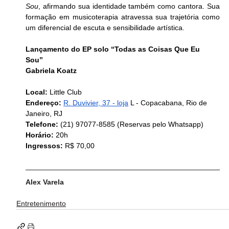
Sou
, afirmando sua identidade também como cantora. Sua 
formação em musicoterapia atravessa sua trajetória como 
um diferencial de escuta e sensibilidade artística.
Lançamento do EP solo “Todas as Coisas Que Eu 
Sou” 
Gabriela Koatz
Local: 
Little Club
Endereço:
R. Duvivier, 37 - loja
 L - Copacabana, Rio de 
Janeiro, RJ
Telefone:
 (21) 97077-8585 (Reservas pelo Whatsapp)
Horário:
 20h
Ingressos: 
R$ 70,00 
Alex Varela
Entretenimento