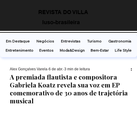
REVISTA DO VILLA
luso-brasileira
Em Destaque
Negócios
Entrevistas
Turismo
Gastronomia
Entretenimento
Eventos
Moda&Design
Bem-Estar
Life Style
Alex Gonçalves Varela
6 de abr.
3 min de leitura
A premiada flautista e compositora
Gabriela Koatz revela sua voz em EP
comemorativo de 30 anos de trajetória
musical