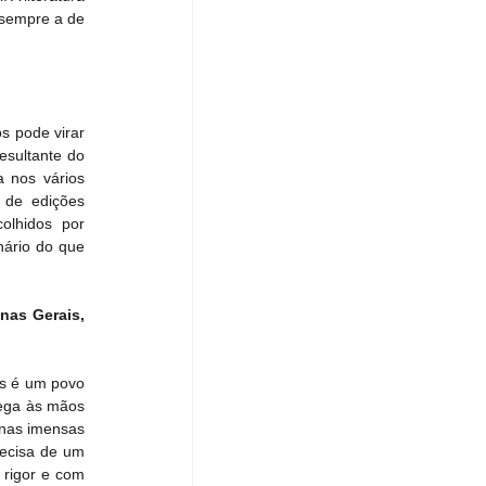
sempre a de 
 pode virar 
sultante do 
 nos vários 
 de edições 
lhidos por 
ário do que 
nas Gerais, 
s é um povo 
ega às mãos 
nas imensas 
ecisa de um 
rigor e com 