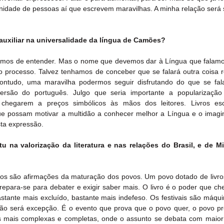
finidade de pessoas aí que escrevem maravilhas. A minha relação será 
auxiliar na universalidade da língua de Camões?
emos de entender. Mas o nome que devemos dar à Língua que falamos
 processo. Talvez tenhamos de conceber que se falará outra coisa re
contudo, uma maravilha podermos seguir disfrutando do que se fala
persão do português. Julgo que seria importante a popularização
chegarem a preços simbólicos às mãos dos leitores. Livros esco
que possam motivar a multidão a conhecer melhor a Língua e o imagin
ta expressão.
 na valorização da literatura e nas relações do Brasil, e de Mi
ários são afirmações da maturação dos povos. Um povo dotado de livro
repara-se para debater e exigir saber mais. O livro é o poder que ch
astante mais excluído, bastante mais indefeso. Os festivais são máqui
 não será excepção. É o evento que prova que o povo quer, o povo pr
s mais complexas e completas, onde o assunto se debata com maior 