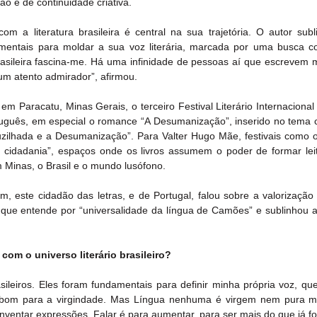
o e de continuidade criativa.
m a literatura brasileira é central na sua trajetória. O autor subl
amentais para moldar a sua voz literária, marcada por uma busca co
 brasileira fascina-me. Há uma infinidade de pessoas aí que escrevem m
um atento admirador”, afirmou.
em Paracatu, Minas Gerais, o terceiro Festival Literário Internacional
tuguês, em especial o romance “A Desumanização”, inserido no tema ce
cruzilhada e a Desumanização”. Para Valter Hugo Mãe, festivais como o
cidadania”, espaços onde os livros assumem o poder de formar leito
Minas, o Brasil e o mundo lusófono.
, este cidadão das letras, e de Portugal, falou sobre a valorização d
 que entende por “universalidade da língua de Camões” e sublinhou a 
com o universo literário brasileiro?
asileiros. Eles foram fundamentais para definir minha própria voz, qu
 bom para a virgindade. Mas Língua nenhuma é virgem nem pura m
ventar expressões. Falar é para aumentar, para ser mais do que já foi. 