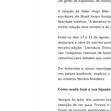
um gesto de expansão, de invençã
A relação de Valter Hugo Mãe co
escritores do Brasil foram fund
liberdade estética. “A literatura
minha relação será sempre a de 
Entre os dias 27 e 31 de agosto, 
destacará a obra do escritor por
terceira edição: “Literatura, En
são “máquinas imensas de fazer 
caminhos para debates que unem 
Em entrevista à nossa reportagem
nos países lusófonos, explicou o
ao universo literário brasileiro.
Como avalia hoje a sua ligação 
Sempre fui leitor dos autores br
intenção de ser pura. Pureza é
Gosto de procurar expressões e in