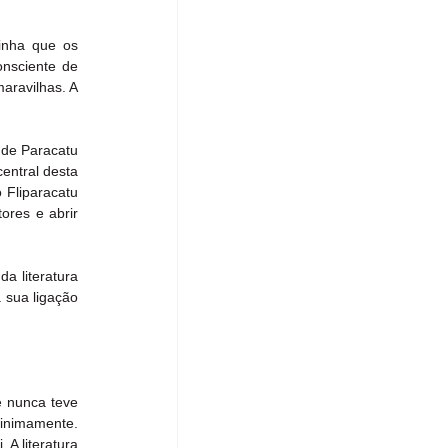
inha que os 
nsciente de 
aravilhas. A 
 de Paracatu 
ntral desta 
 Fliparacatu 
res e abrir 
a literatura 
sua ligação 
e nunca teve 
inimamente. 
A literatura 