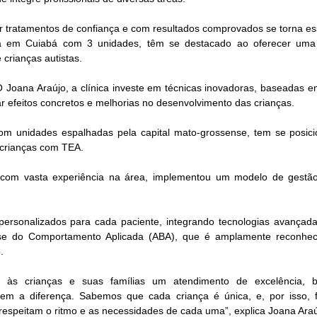
r tratamentos de confiança e com resultados comprovados se torna ess
tua em Cuiabá com 3 unidades, têm se destacado ao oferecer uma
 crianças autistas. 
Joana Araújo, a clínica investe em técnicas inovadoras, baseadas em
ar efeitos concretos e melhorias no desenvolvimento das crianças. 
 com unidades espalhadas pela capital mato-grossense, tem se posic
 crianças com TEA. 
 com vasta experiência na área, implementou um modelo de gestão
personalizados para cada paciente, integrando tecnologias avançadas
se do Comportamento Aplicada (ABA), que é amplamente reconheci
. 
ar às crianças e suas famílias um atendimento de excelência, 
em a diferença. Sabemos que cada criança é única, e, por isso,
 respeitam o ritmo e as necessidades de cada uma”, explica Joana Araú