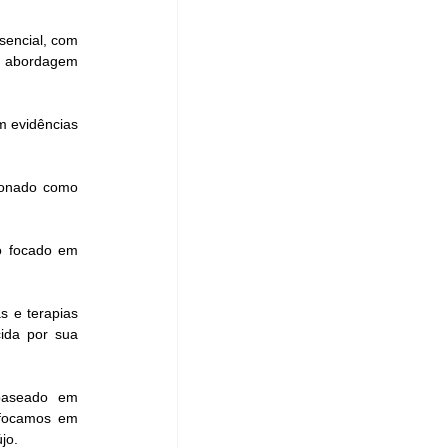
encial, com 
 abordagem 
 evidências 
ionado como 
 focado em 
 e terapias 
da por sua 
baseado em 
 focamos em 
jo. 