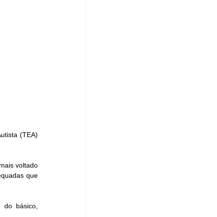
tista (TEA) 
ais voltado 
equadas que 
do básico, 