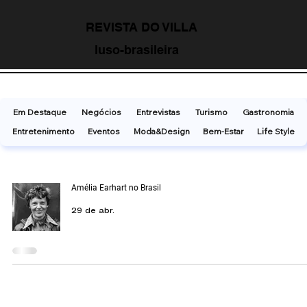
REVISTA DO VILLA
luso-brasileira
Em Destaque
Negócios
Entrevistas
Turismo
Gastronomia
Entretenimento
Eventos
Moda&Design
Bem-Estar
Life Style
Amélia Earhart no Brasil
29 de abr.