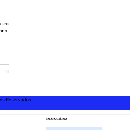
lizar
mos
A
.
 E.
erwood
segunda
uma
ançou
rande
tos Reservados
Seções/Colunas