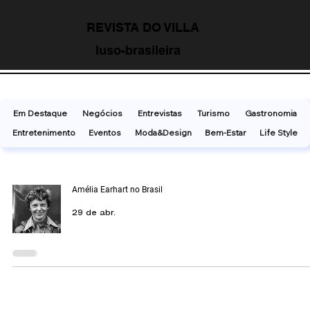
REVISTA DO VILLA
luso-brasileira
Em Destaque
Negócios
Entrevistas
Turismo
Gastronomia
Entretenimento
Eventos
Moda&Design
Bem-Estar
Life Style
Amélia Earhart no Brasil
29 de abr.