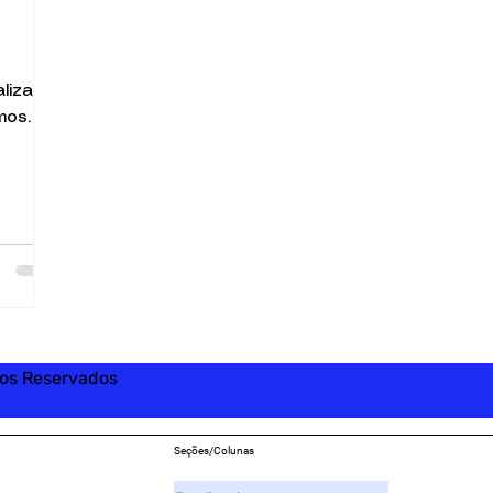
lizar
mos
A
.
 E.
erwood
segunda
uma
ançou
rande
tos Reservados
Seções/Colunas