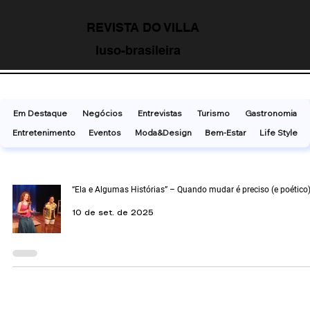
REVISTA DO VILLA
luso-brasileira
Em Destaque
Negócios
Entrevistas
Turismo
Gastronomia
Entretenimento
Eventos
Moda&Design
Bem-Estar
Life Style
“Ela e Algumas Histórias” – Quando mudar é preciso (e poético
10 de set. de 2025