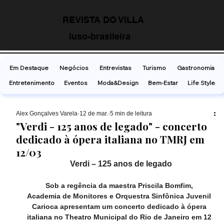
REVISTA DO VILLA
luso-brasileira
Em Destaque
Negócios
Entrevistas
Turismo
Gastronomia
Entretenimento
Eventos
Moda&Design
Bem-Estar
Life Style
Alex Gonçalves Varela
12 de mar.
5 min de leitura
"Verdi - 125 anos de legado" - concerto
dedicado à ópera italiana no TMRJ em
12/03
Verdi – 125 anos de legado
Sob a regência da maestra Priscila Bomfim, 
Academia de Monitores e Orquestra Sinfônica Juvenil 
Carioca apresentam um concerto dedicado à ópera 
italiana no Theatro Municipal do Rio de Janeiro em 12 