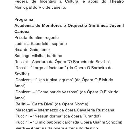
Federal de Incentivo à Cultura, e apoio do Theatro 
Municipal do Rio de Janeiro.
Programa
Academia de Monitores 
e
 Orquestra Sinfônica Juvenil 
Carioca
Priscila Bomfim, regente
Ludmilla Bauerfeldt, soprano
Ricardo Gaio, tenor
Santiago Villalba, barítono
Rossini – Abertura da Ópera “O Barbeiro de Sevilha”
 Rossii – “Largo al factotum” (da Ópera O Barbeiro de 
Sevilha)
Donizetti – “Una furtiva lagrima” (da Ópera O Elixir do 
Amor)
Donizetti – “Come paride vezzoso” (da Ópera O Elixir do 
Amor)
Bellini – “Casta Diva” (da Ópera 
Norma
)
Mascagni – Intermezzo da ópera Cavalleria Rusticana
 Puccini – “Nessun dorma” (da ópera Turandot)
Puccini – “O mio babbino caro” (da Ópera Gianni Schicchi)
Verdi — Abertura da ópera A força do destino