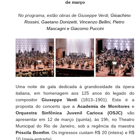
de março
No programa, estão obras de Giuseppe Verdi, 
Gioachino 
Rossini, Gaetano Donizetti, Vincenzo Bellini, Pietro 
Mascagni e Giacomo Puccini
Uma noite de gala dedicada à grandiosidade da ópera 
italiana, em homenagem aos 125 anos do legado do 
compositor 
Giuseppe Verdi 
(1813–1901). Esta é a 
proposta do concerto que a 
Academia de Monitores 
e
Orquestra Sinfônica Juvenil Carioca (OSJC) 
vão 
apresentar em 12 de março (quinta), às 19h, no Theatro 
Municipal do Rio de Janeiro,
sob
a regência da maestra 
Priscila Bomfim
. Os ingressos custam R$ 20 (inteira) e R$ 
10 (meia-entrada).