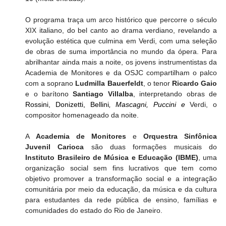
O
programa traça um arco histórico que percorre o século 
XIX italiano, do bel canto ao drama verdiano, revelando a 
evolução estética que culmina em Verdi, com uma seleção 
de obras de suma importância no mundo da ópera. Para 
abrilhantar ainda mais a noite, os jovens instrumentistas da 
Academia de Monitores e da OSJC
compartilham o palco
com a soprano 
Ludmilla Bauerfeldt
,
o tenor
 Ricardo Gaio 
e
o barítono
 Santiago Villalba
, interpretando obras de 
Rossini, Donizetti, Bellini
, Mascagni, Puccini e 
Verdi, o 
compositor homenageado da noite.
A 
Academia de Monitores
 e 
Orquestra Sinfônica 
Juvenil Carioca
 são duas formações musicais do 
Instituto Brasileiro de Música e Educação (IBME)
, uma 
organização social sem fins lucrativos que tem como 
objetivo promover a transformação social e a integração 
comunitária por meio da educação, da música e da cultura 
para estudantes da rede pública de ensino, famílias e 
comunidades do estado do Rio de Janeiro.