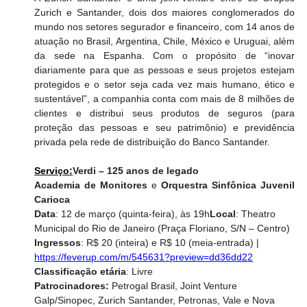
Zurich e Santander, dois dos maiores conglomerados do 
mundo nos setores segurador e financeiro, com 14 anos de 
atuação no Brasil, Argentina, Chile, México e Uruguai, além 
da sede na Espanha. Com o propósito de “inovar 
diariamente para que as pessoas e seus projetos estejam 
protegidos e o setor seja cada vez mais humano, ético e 
sustentável”, a companhia conta com mais de 8 milhões de 
clientes e distribui seus produtos de seguros (para 
proteção das pessoas e seu patrimônio) e previdência 
privada pela rede de distribuição do Banco Santander.
Serviço:
Verdi – 125 anos de legado
Academia de Monitores
 e 
Orquestra Sinfônica Juvenil 
Carioca
Data
: 12 de março (quinta-feira), às 19h
Local
: Theatro 
Municipal do Rio de Janeiro (
Praça Floriano, S/N – Centro) 
Ingressos
: R$ 20 (inteira) e R$ 10 (meia-entrada) | 
https://feverup.com/m/545631?preview=dd36dd22
Classificação etária
: Livre
Patrocinadores: 
Petrogal Brasil, Joint Venture 
Galp/Sinopec, Zurich Santander, Petronas, Vale e Nova 