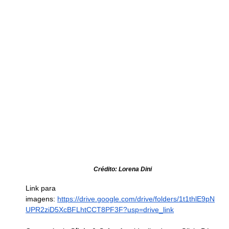
Crédito: Lorena Dini
Link para 
imagens: 
https://drive.google.com/drive/folders/1t1thlE9pN
UPR2ziD5XcBFLhtCCT8PF3F?usp=drive_link