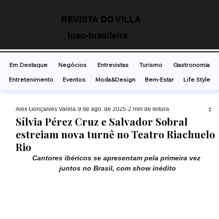
REVISTA DO VILLA
luso-brasileira
Em Destaque
Negócios
Entrevistas
Turismo
Gastronomia
Entretenimento
Eventos
Moda&Design
Bem-Estar
Life Style
Alex Gonçalves Varela
9 de ago. de 2025
2 min de leitura
Sílvia Pérez Cruz e Salvador Sobral
estreiam nova turnê no Teatro Riachuelo
Rio
Cantores ibéricos se apresentam pela primeira vez 
juntos no Brasil, com show inédito