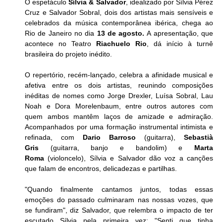
O espetáculo 
Sílvia & Salvador
, idealizado por Sílvia Pérez 
Cruz e Salvador Sobral, dois dos artistas mais sensíveis e 
celebrados da música contemporânea ibérica, chega ao 
Rio de Janeiro no dia 
13 de agosto.
 A apresentação, que 
acontece no Teatro
 Riachuelo Rio
, dá início à turnê 
brasileira do projeto inédito.
O repertório, recém-lançado, celebra a afinidade musical e 
afetiva entre os dois artistas, reunindo composições 
inéditas de nomes como Jorge Drexler, Luísa Sobral, Lau 
Noah e Dora Morelenbaum, entre outros autores com 
quem ambos mantêm laços de amizade e admiração. 
Acompanhados por uma formação instrumental intimista e 
refinada, com 
Dario Barroso
 (guitarra), 
Sebastià 
Gris
 (guitarra, banjo e bandolim) e 
Marta 
Roma
 (violoncelo), Sílvia e Salvador dão voz a canções 
que falam de encontros, delicadezas e partilhas.
"Quando finalmente cantamos juntos, todas essas 
emoções do passado culminaram nas nossas vozes, que 
se fundiram", diz Salvador, que relembra o impacto de ter 
escutado Sílvia pela primeira vez: "Senti que tinha 