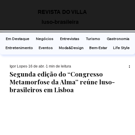
REVISTA DO VILLA
luso-brasileira
Em Destaque
Negócios
Entrevistas
Turismo
Gastronomia
Entretenimento
Eventos
Moda&Design
Bem-Estar
Life Style
Ígor Lopes
16 de abr.
1 min de leitura
Segunda edição do “Congresso
Metamorfose da Alma” reúne luso-
brasileiros em Lisboa