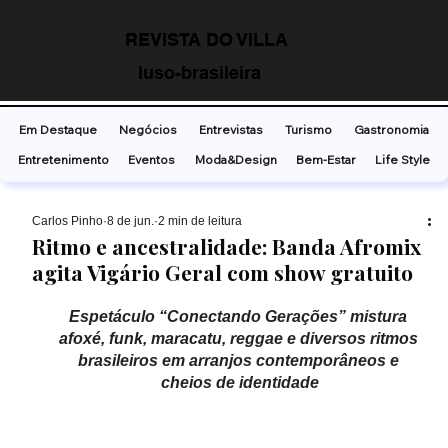
REVISTA DO VILLA
luso-brasileira
Em Destaque
Negócios
Entrevistas
Turismo
Gastronomia
Entretenimento
Eventos
Moda&Design
Bem-Estar
Life Style
Carlos Pinho
8 de jun.
2 min de leitura
Ritmo e ancestralidade: Banda Afromix
agita Vigário Geral com show gratuito
Espetáculo “Conectando Gerações” mistura 
afoxé, funk, maracatu, reggae e diversos ritmos 
brasileiros em arranjos contemporâneos e 
cheios de identidade