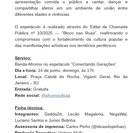
apresentação convida o público a cantar, dançar e 
compartilhar afetos em um ambiente de união entre 
diferentes idades e vivências. 
O espetáculo é realizado através do Edital de Chamada 
Pública nº 10/2025 — “Bloco nas Ruas”, reafirmando o 
compromisso com o fortalecimento da cultura popular e 
das manifestações artísticas nos territórios periféricos. 
Serviço:
Banda Afromix no espetáculo “Conectando Gerações” 
Dia e hora:
 14 de junho, domingo, às 17h  
Local:
 Praça Catolé do Rocha, Vigário Geral, Rio de 
Janeiro – RJ  
Entrada:
 Gratuita 
Rede social: 
@afromixoficial
Ficha técnica:
Integrantes:
 Dadda2d, Lecão Magalona, NegaWal, 
Luciano Santos e Junior Bolinha 
Assessoria de imprensa: 
Carlos Pinho (@dicasdopinhao)
Produção Executiva:
 Victoria Melly 