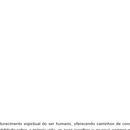
durecimento espiritual do ser humano, oferecendo caminhos de cons
ilidade sobre a própria vida, as suas escolhas e os seus campos e