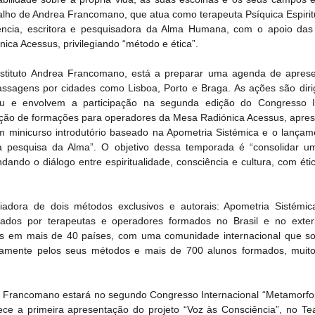
abalho de Andrea Francomano, que atua como terapeuta Psíquica Espirit
cia, escritora e pesquisadora da Alma Humana, com o apoio das 
ica Acessus, privilegiando “método e ética”.
 Instituto Andrea Francomano, está a preparar uma agenda de apres
passagens por cidades como Lisboa, Porto e Braga. As ações são dirig
peu e envolvem a participação na segunda edição do Congresso In
ação de formações para operadores da Mesa Radiónica Acessus, apres
m minicurso introdutório baseado na Apometria Sistémica e o lançamen
a pesquisa da Alma”. O objetivo dessa temporada é “consolidar u
ndando o diálogo entre espiritualidade, consciência e cultura, com éti
iadora de dois métodos exclusivos e autorais: Apometria Sistémi
zados por terapeutas e operadores formados no Brasil e no exteri
es em mais de 40 países, com uma comunidade internacional que s
etamente pelos seus métodos e mais de 700 alunos formados, muito
ea Francomano estará no segundo Congresso Internacional “Metamorfos
ce a primeira apresentação do projeto “Voz às Consciência”, no Tea