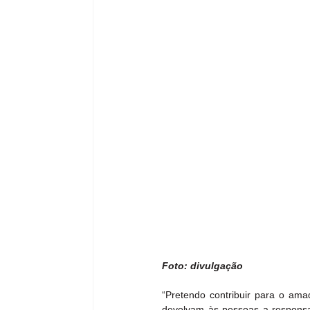
Foto: divulgação
“Pretendo contribuir para o ama
devolvam às pessoas a responsab