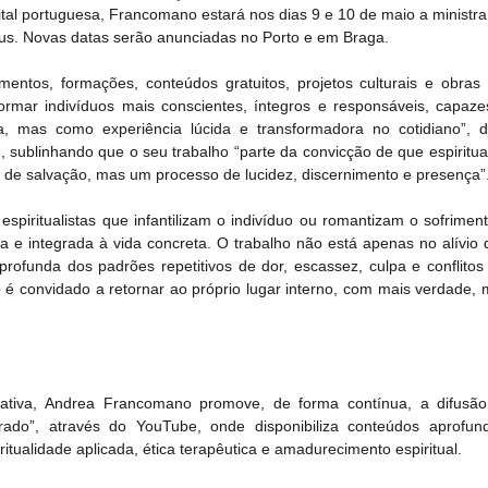
al portuguesa, Francomano estará nos dias 9 e 10 de maio a ministrar
s. Novas datas serão anunciadas no Porto e em Braga.
entos, formações, conteúdos gratuitos, projetos culturais e obras e
ormar indivíduos mais conscientes, íntegros e responsáveis, capazes
a, mas como experiência lúcida e transformadora no cotidiano”, d
ublinhando que o seu trabalho “parte da convicção de que espiritual
 de salvação, mas um processo de lucidez, discernimento e presença”
piritualistas que infantilizam o indivíduo ou romantizam o sofriment
ca e integrada à vida concreta. O trabalho não está apenas no alívio 
funda dos padrões repetitivos de dor, escassez, culpa e conflitos i
 é convidado a retornar ao próprio lugar interno, com mais verdade, m
ativa, Andrea Francomano promove, de forma contínua, a difusão 
turado”, através do YouTube, onde disponibiliza conteúdos aprofun
itualidade aplicada, ética terapêutica e amadurecimento espiritual.