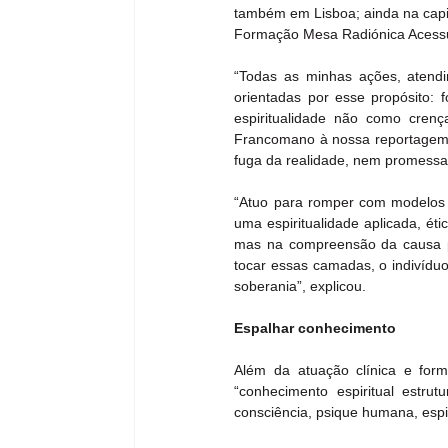
também em Lisboa; ainda na capit
Formação Mesa Radiónica Acessu
“Todas as minhas ações, atendim
orientadas por esse propósito: f
espiritualidade não como crenç
Francomano à nossa reportagem, s
fuga da realidade, nem promessa
“Atuo para romper com modelos es
uma espiritualidade aplicada, éti
mas na compreensão da causa pro
tocar essas camadas, o indivíduo
soberania”, explicou.
Espalhar conhecimento
Além da atuação clínica e form
“conhecimento espiritual estru
consciência, psique humana, espir