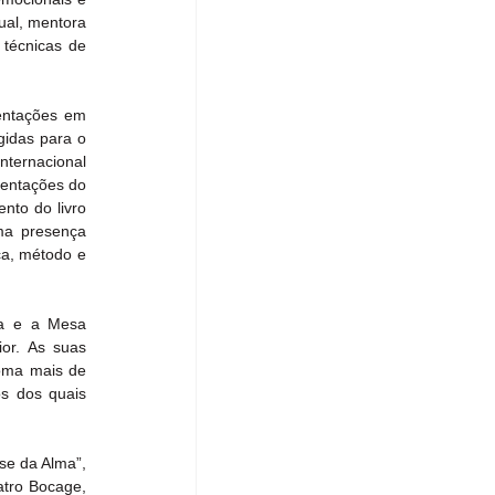
ual, mentora 
técnicas de 
entações em 
idas para o 
ternacional 
entações do 
to do livro 
ma presença 
ca, método e 
ca e a Mesa 
or. As suas 
oma mais de 
s dos quais 
e da Alma”, 
tro Bocage, 