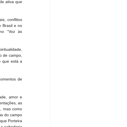
e ativa que 
, conflitos 
Brasil e no 
mo “Voz às 
itualidade, 
o de campo, 
 que está a 
momentos de 
ade, amor e 
entações, as 
s, mas como 
ia do campo 
ue Porteira 
 a sabedoria 