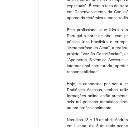
espirituais”. É este o foco do tr
em Desenvolvimento da Consciên
apometria sistêmica e mesa radión
Esta profissional, que lidera o
Portugal a partir de abril, com 
público luso-brasileiro e euro
“Metamorfose da Alma”, a realiz
projeto “Voz às Consciências”, u
“Apometria Sistémica Acessus: 
internacional estruturada, aprofu
responsabilidade”.
Hoje, é conhecida por ser a cr
Radiónica Acessus, ambos utili
formações online estão present
seis mil pessoas atendidas dir
atuam profissionalmente.
Nos dias 18 e 19 de abril, Andr
em Lisboa; dia 8 de maio aconte