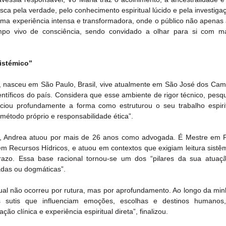
sca pela verdade, pelo conhecimento espiritual lúcido e pela investiga
a experiência intensa e transformadora, onde o público não apenas a
po vivo de consciência, sendo convidado a olhar para si com ma
istémico”
 nasceu em São Paulo, Brasil, vive atualmente em São José dos Cam
ientíficos do país. Considera que esse ambiente de rigor técnico, pesqu
ciou profundamente a forma como estruturou o seu trabalho espirit
, método próprio e responsabilidade ética”.
, Andrea atuou por mais de 26 anos como advogada. É Mestre em P
 Recursos Hídricos, e atuou em contextos que exigiam leitura sistêm
azo. Essa base racional tornou-se um dos “pilares da sua atuação 
adas ou dogmáticas”.
ual não ocorreu por rutura, mas por aprofundamento. Ao longo da minha
 sutis que influenciam emoções, escolhas e destinos humanos, 
o clínica e experiência espiritual direta”, finalizou.