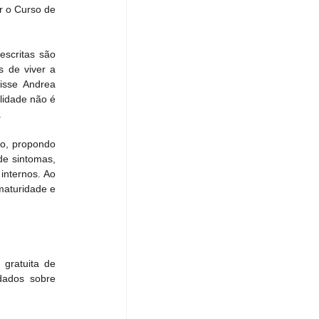
 o Curso de 
scritas são 
 de viver a 
isse Andrea 
idade não é 
.
o, propondo 
de sintomas, 
nternos. Ao 
aturidade e 
gratuita de 
dados sobre 