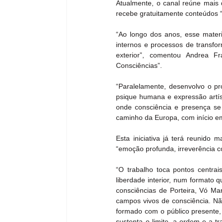
Atualmente, o canal reúne mais 
recebe gratuitamente conteúdos “
“Ao longo dos anos, esse materi
internos e processos de transfor
exterior”, comentou Andrea F
Consciências”.
“Paralelamente, desenvolvo o pro
psique humana e expressão artís
onde consciência e presença se 
caminho da Europa, com início e
Esta iniciativa já terá reunid
“emoção profunda, irreverência c
“O trabalho toca pontos centrai
liberdade interior, num formato 
consciências de Porteira, Vó M
campos vivos de consciência. Não
formado com o público presente, 
sustenta o limite, a ordem e a t