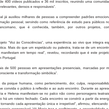
de 400 vídeos publicados e 36 mil inscritos, reunindo uma comunidad
relevantes, densos e responsáveis”.
al já auxiliou milhares de pessoas a compreender padrões emocionais
mação pessoal, servindo como referência de estudo para públicos no 
rancomano, que é conhecida, também, por outros projetos, co
jeto “Voz às Consciências”, uma experiência ao vivo que integra espir
tica. Mais do que um espetáculo ou palestra, trata-se de um encontr
manifestam em tempo real”, revelou, recordando que é este projeto
m Portugal.
o mais de 500 pessoas em apresentações presenciais, marcadas por 
onsciente e transformação simbólica”.
s da psique humana, como pertencimento, dor, culpa, responsabilid
que convida o público à reflexão e ao auto encontro. Durante as apres
aria e Helena manifestam-se no palco não como personagens teatrai
 há um roteiro fechado. Cada encontro se constrói a partir da energ
tornando cada apresentação única e irrepetível”, afirmou, elencando q
ravessia responsável; Vó Maria traz o acolhimento, a ancestralidade e