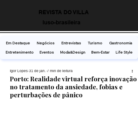
REVISTA DO VILLA
luso-brasileira
Em Destaque
Negócios
Entrevistas
Turismo
Gastronomia
Entretenimento
Eventos
Moda&Design
Bem-Estar
Life Style
Ígor Lopes
31 de jan.
7 min de leitura
Porto: Realidade virtual reforça inovação
no tratamento da ansiedade, fobias e
perturbações de pânico