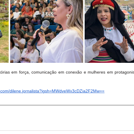
stórias em força, comunicação em conexão e mulheres em protagonis
am.com/dilene.jornalista?igsh=MWdveWx3cDZia2F2Mw==