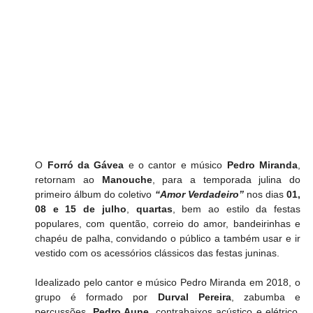
O 
Forró da Gávea 
e o cantor e músico 
Pedro Miranda
, 
retornam ao 
Manouche
, para a temporada julina do 
primeiro álbum do coletivo 
“Amor Verdadeiro” 
nos dias
01, 
08 e 15 de julho
, 
quartas
, bem ao estilo da festas 
populares, com quentão, correio do amor, bandeirinhas e 
chapéu de palha, convidando o público a também usar e ir 
vestido com os acessórios clássicos das festas juninas.
Idealizado pelo cantor e músico Pedro Miranda em 2018, o 
grupo é formado por 
Durval Pereira
, zabumba e 
percussões, 
Pedro Aune
, contrabaixos acústico e elétrico, 