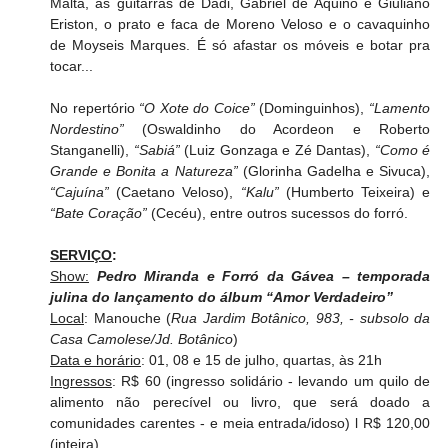
Malta, as guitarras de Dadi, Gabriel de Aquino e Giuliano 
Eriston, o prato e faca de Moreno Veloso e o cavaquinho 
de Moyseis Marques. É só afastar os móveis e botar pra 
tocar...
No repertório 
“O Xote do Coice”
 (Dominguinhos), 
“Lamento 
Nordestino”
 (Oswaldinho do Acordeon e Roberto 
Stanganelli), 
“Sabiá”
 (Luiz Gonzaga e Zé Dantas), 
“Como é 
Grande e Bonita a Natureza”
 (Glorinha Gadelha e Sivuca), 
“Cajuína”
 (Caetano Veloso), 
“Kalu”
 (Humberto Teixeira) e 
“Bate Coração”
 (Cecéu), entre outros sucessos do forró.
SERVIÇO
:
Show:
Pedro Miranda e Forró da Gávea – temporada 
julina do lançamento do álbum “Amor Verdadeiro”
Local
: Manouche (
Rua Jardim Botânico, 983, - subsolo da 
Casa Camolese/Jd. Botânico
)
Data e horário
: 01, 08 e 15 de julho, quartas, às 21h
Ingressos
: R$ 60 (ingresso solidário - levando um quilo de 
alimento não perecível ou livro, que será doado a 
comunidades carentes - e meia entrada/idoso) l R$ 120,00 
(inteira)