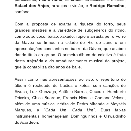
Rafael dos Anjos
, arranjos e violão, e 
Rodrigo Ramalho
, 
sanfona.
Com a proposta de exaltar a riqueza do forró, seus 
grandes mestres e a variedade de subgêneros do ritmo, 
como xote, côco, baião, xaxado, rojão e arrasta pé, o Forró 
da Gávea se firmou na cidade do Rio de Janeiro em 
apresentações constantes no bairro da Gávea, que acabou 
dando título ao grupo. O primeiro álbum do coletivo é fruto 
desta trajetória e do amadurecimento musical do projeto, 
que já contabiliza oito anos de baile.
Assim como nas apresentações ao vivo, o repertório do 
álbum é recheado de baiões e xotes, com canções de 
Sivuca, Luiz Gonzaga, Antônio Barros, Cecéu e Humberto 
Teixeira, Chico Buarque, Francis Hime e Caetano Veloso, 
além de uma música inédita de Pedro Miranda e Moyséis 
Marques, a 
“Cada Um, Cada Um”
. Duas faixas 
instrumentais homenageiam Dominguinhos e Oswaldinho 
do Acordeon.