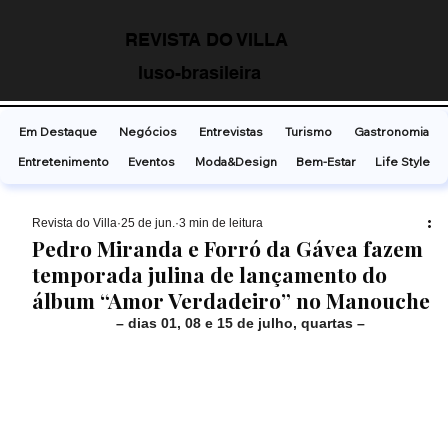
REVISTA DO VILLA
luso-brasileira
Em Destaque
Negócios
Entrevistas
Turismo
Gastronomia
Entretenimento
Eventos
Moda&Design
Bem-Estar
Life Style
Revista do Villa
25 de jun.
3 min de leitura
Pedro Miranda e Forró da Gávea fazem
temporada julina de lançamento do
álbum “Amor Verdadeiro” no Manouche
– dias 01, 08 e 15 de julho, quartas –