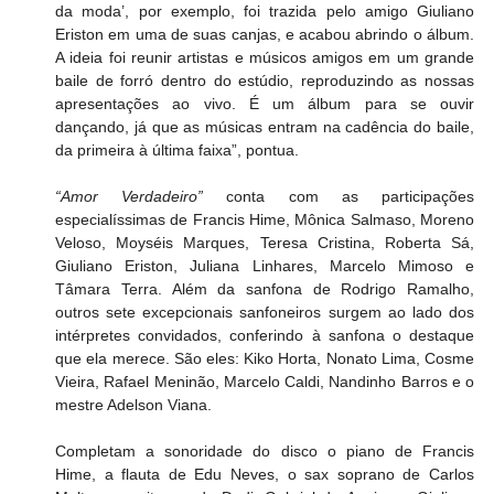
da moda’, por exemplo, foi trazida pelo amigo Giuliano 
Eriston em uma de suas canjas, e acabou abrindo o álbum. 
A ideia foi reunir artistas e músicos amigos em um grande 
baile de forró dentro do estúdio, reproduzindo as nossas 
apresentações ao vivo. É um álbum para se ouvir 
dançando, já que as músicas entram na cadência do baile, 
da primeira à última faixa”, pontua.
“Amor Verdadeiro”
 conta com as participações 
especialíssimas de Francis Hime, Mônica Salmaso, Moreno 
Veloso, Moyséis Marques, Teresa Cristina, Roberta Sá, 
Giuliano Eriston, Juliana Linhares, Marcelo Mimoso e 
Tâmara Terra. Além da sanfona de Rodrigo Ramalho, 
outros sete excepcionais sanfoneiros surgem ao lado dos 
intérpretes convidados, conferindo à sanfona o destaque 
que ela merece. São eles: Kiko Horta, Nonato Lima, Cosme 
Vieira, Rafael Meninão, Marcelo Caldi, Nandinho Barros e o 
mestre Adelson Viana.
Completam a sonoridade do disco o piano de Francis 
Hime, a flauta de Edu Neves, o sax soprano de Carlos 