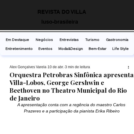
REVISTA DO VILLA
luso-brasileira
Em Destaque
Negócios
Entrevistas
Turismo
Gastronomia
Entretenimento
Eventos
Moda&Design
Bem-Estar
Life Style
Alex Gonçalves Varela
10 de abr.
3 min de leitura
Orquestra Petrobras Sinfônica apresenta
Villa-Lobos, George Gershwin e
Beethoven no Theatro Municipal do Rio
de Janeiro
A apresentação conta com a regência do maestro Carlos 
Prazeres e a participação da pianista Erika Ribeiro