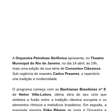
A 
Orquestra Petrobras Sinfônica
 apresenta, no 
Theatro 
Municipal do Rio de Janeiro
, no dia 14 abril, às 19h, 
mais uma edição de sua série de 
Concertos Clássicos
. 
Sob regência do maestro 
Carlos Prazeres
, o repertório 
une tradição e modernidade. 
O programa começa com as 
Bachianas Brasileiras nº 9
, 
de 
Heitor Villa-Lobos
, última obra do seu ciclo que 
sintetiza a fusão entre a tradição clássica europeia e os 
elementos rítmicos e melódicos brasileiros. Em seguida, a 
premiada pianista 
Erika Ribeiro
 se junta à Orquestra e 