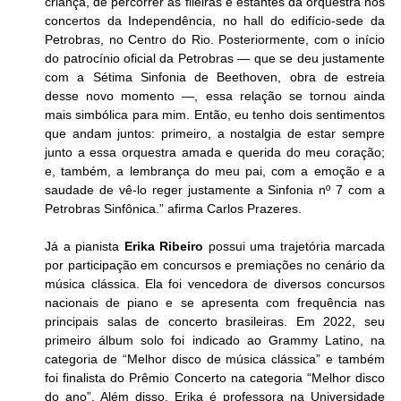
criança, de percorrer as fileiras e estantes da orquestra nos 
concertos da Independência, no hall do edifício-sede da 
Petrobras, no Centro do Rio. Posteriormente, com o início 
do patrocínio oficial da Petrobras — que se deu justamente 
com a Sétima Sinfonia de Beethoven, obra de estreia 
desse novo momento —, essa relação se tornou ainda 
mais simbólica para mim. Então, eu tenho dois sentimentos 
que andam juntos: primeiro, a nostalgia de estar sempre 
junto a essa orquestra amada e querida do meu coração; 
e, também, a lembrança do meu pai, com a emoção e a 
saudade de vê-lo reger justamente a Sinfonia nº 7 com a 
Petrobras Sinfônica.” afirma Carlos Prazeres. 
Já a pianista 
Erika Ribeiro
 possui uma trajetória marcada 
por participação em concursos e premiações no cenário da 
música clássica. Ela foi vencedora de diversos concursos 
nacionais de piano e se apresenta com frequência nas 
principais salas de concerto brasileiras. Em 2022, seu 
primeiro álbum solo foi indicado ao Grammy Latino, na 
categoria de “Melhor disco de música clássica” e também 
foi finalista do Prêmio Concerto na categoria “Melhor disco 
do ano”. Além disso, Erika é professora na Universidade 