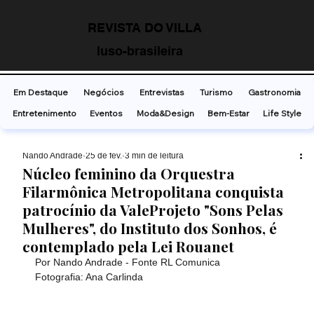
REVISTA DO VILLA
luso-brasileira
Em Destaque
Negócios
Entrevistas
Turismo
Gastronomia
Entretenimento
Eventos
Moda&Design
Bem-Estar
Life Style
Nando Andrade
25 de fev.
3 min de leitura
Núcleo feminino da Orquestra
Filarmônica Metropolitana conquista
patrocínio da ValeProjeto "Sons Pelas
Mulheres", do Instituto dos Sonhos, é
contemplado pela Lei Rouanet
Por Nando Andrade - Fonte RL Comunica
Fotografia: Ana Carlinda