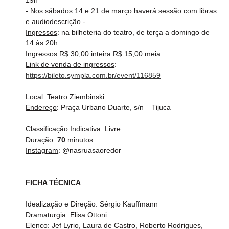
19h
- Nos sábados 14 e 21 de março haverá sessão com libras 
e audiodescrição -
Ingressos
: na bilheteria do teatro, de terça a domingo de 
14 às 20h
Ingressos R$ 30,00 inteira R$ 15,00 meia
Link de venda de ingressos
:  
https://bileto.sympla.com.br/event/116859
Local
: Teatro Ziembinski
Endereço
: Praça Urbano Duarte, s/n – Tijuca
Classificação Indicativa
: Livre
Duração
: 
70 
minutos
Instagram
: @nasruasaoredor
FICHA TÉCNICA
Idealização e Direção: Sérgio Kauffmann
Dramaturgia: Elisa Ottoni
Elenco: Jef Lyrio, Laura de Castro, Roberto Rodrigues, 