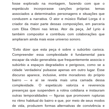
fosse explorado na montagem, fazendo com que o 
espetáculo incorporasse canções próprias: temas 
associados a determinados personagens e situações que 
conduzem a narrativa. O ator e músico Rafael Lorga é o 
criador da maior parte dessas composições, em parceria 
com Elisa Ottoni nas letras. Ator da peça, Jef Lyrio é 
também compositor e contribuiu com colaborações que 
ampliaram ainda mais esse universo sonoro.
“Evito dizer que esta peça é sobre o subúrbio carioca. 
Compreender essa complexidade é fundamental para 
escapar da visão generalista que frequentemente associa o 
subúrbio a espaços degradados e perigosos, como se a 
cidade ‘verdadeira’ pulsasse apenas em outro lugar. Esse 
discurso aparece, inclusive, entre moradores do próprio 
bairro — e aí se revela mais uma camada dessa 
complexidade. O espetáculo valoriza e reverencia 
presenças que suspendem a rotina cotidiana e instauram 
outras temporalidades — figuras que promovem rupturas 
no ritmo habitual do bairro e que, por meio de seus modos 
de vida, produzem formas alternativas de convivência e 