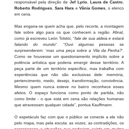
responsável pela direção de 
Jef Lyrio
, 
Laura de Castro
, 
Roberto Rodrigues
, 
Sara Hara
 e 
Vânia Gomes
, o elenco 
em cena.
Mas engana-se quem acha que, pelo recorte, a montagem 
fale sobre algo para os que conhecem a região. Afinal, 
como já escreveu León Tolstói, “
fale de sua aldeia e estará 
falando do mundo
”. “Ouvi algumas pessoas se 
surpreenderem: ‘
mas uma peça sobre a Vila da Penha?
’. 
Como se houvesse um questionamento implícito sobre a 
potência artística que poderia emergir desse território. A 
peça parte de um território específico, mas trabalha com 
experiências que não são exclusivas dele: memória, 
pertencimento, medo, desejo, transformação, convivência. 
Mesmo quem nunca esteve no bairro reconhece esses 
afetos. O espaço funciona como ponto de partida, não 
como limite - o que está em cena são relações humanas 
que atravessam qualquer cidade”, pontua Kauffmann.
O espetáculo faz com que o público se conecte a ele não 
pelo mapa, mas pela escuta: as vozes, as contradições, os 