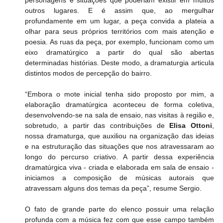
personagens e situações que poderiam existir em muitos 
outros lugares. E é assim que, ao mergulhar 
profundamente em um lugar, a peça convida a plateia a 
olhar para seus próprios territórios com mais atenção e 
poesia. As ruas da peça, por exemplo, funcionam como um 
eixo dramatúrgico a partir do qual são abertas 
determinadas histórias. Deste modo, a dramaturgia articula 
distintos modos de percepção do bairro.
“Embora o mote inicial tenha sido proposto por mim, a 
elaboração dramatúrgica aconteceu de forma coletiva, 
desenvolvendo-se na sala de ensaio, nas visitas à região e, 
sobretudo, a partir das contribuições de 
Elisa Ottoni
, 
nossa dramaturga, que auxiliou na organização das ideias 
e na estruturação das situações que nos atravessaram ao 
longo do percurso criativo. A partir dessa experiência 
dramatúrgica viva - criada e elaborada em sala de ensaio - 
iniciamos a composição de músicas autorais que 
atravessam alguns dos temas da peça”, resume Sergio.
O fato de grande parte do elenco possuir uma relação 
profunda com a música fez com que esse campo também 