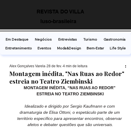
REVISTA DO VILLA
luso-brasileira
Em Destaque
Negócios
Entrevistas
Turismo
Gastronomia
Entretenimento
Eventos
Moda&Design
Bem-Estar
Life Style
Alex Gonçalves Varela
28 de fev.
4 min de leitura
Montagem inédita, "Nas Ruas ao Redor"
estreia no Teatro Ziembinski
MONTAGEM INÉDITA, “NAS RUAS AO REDOR” 
ESTREIA NO TEATRO ZIEMBINSKI
Idealizado e dirigido por Sergio Kaufmann e com 
dramaturgia de Elisa Ottoni, o espetáculo parte de um 
território específico para apresentar encontros, observar 
afetos e debater questões que são universais.