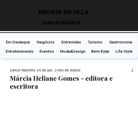
REVISTA DO VILLA
luso-brasileira
Em Destaque
Negócios
Entrevistas
Turismo
Gastronomia
Entretenimento
Eventos
Moda&Design
Bem-Estar
Life Style
Delcio Marinho
14 de jan.
3 min de leitura
Márcia Heliane Gomes - editora e
escritora