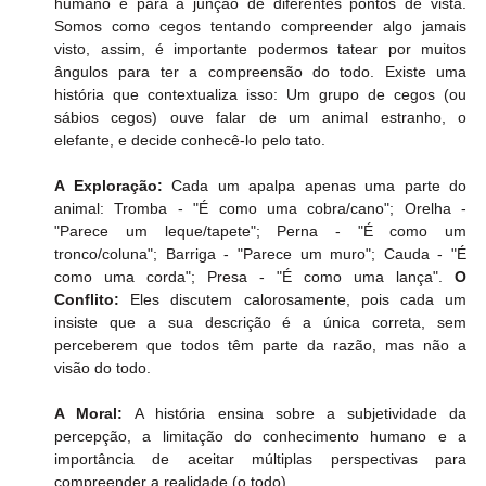
humano e para a junção de diferentes pontos de vista. 
Somos como cegos tentando compreender algo jamais 
visto, assim, é importante podermos tatear por muitos 
ângulos para ter a compreensão do todo. Existe uma 
história que contextualiza isso: Um grupo de cegos (ou 
sábios cegos) ouve falar de um animal estranho, o 
elefante, e decide conhecê-lo pelo tato. 
A Exploração:
 Cada um apalpa apenas uma parte do 
animal: Tromba - "É como uma cobra/cano"; Orelha - 
"Parece um leque/tapete"; Perna - "É como um 
tronco/coluna"; Barriga - "Parece um muro"; Cauda - "É 
como uma corda"; Presa - "É como uma lança". 
O 
Conflito:
 Eles discutem calorosamente, pois cada um 
insiste que a sua descrição é a única correta, sem 
perceberem que todos têm parte da razão, mas não a 
visão do todo. 
A Moral:
 A história ensina sobre a subjetividade da 
percepção, a limitação do conhecimento humano e a 
importância de aceitar múltiplas perspectivas para 
compreender a realidade (o todo).