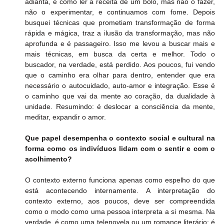
adianta, é como ler a receita de um bolo, mas não o fazer, 
não o experimentar, e continuamos com fome. Depois 
busquei técnicas que prometiam transformação de forma 
rápida e mágica, traz a ilusão da transformação, mas não 
aprofunda e é passageiro. Isso me levou a buscar mais e 
mais técnicas, em busca da certa e melhor. Todo o 
buscador, na verdade, está perdido. Aos poucos, fui vendo 
que o caminho era olhar para dentro, entender que era 
necessário o autocuidado, auto-amor e integração. Esse é 
o caminho que vai da mente ao coração, da dualidade à 
unidade. Resumindo: é deslocar a consciência da mente, 
meditar, expandir o amor.
Que papel desempenha o contexto social e cultural na 
forma como os indivíduos lidam com o sentir e com o 
acolhimento?
O contexto externo funciona apenas como espelho do que 
está acontecendo internamente. A interpretação do 
contexto externo, aos poucos, deve ser compreendida 
como o modo como uma pessoa interpreta a si mesma. Na 
verdade, é como uma telenovela ou um romance literário: é 