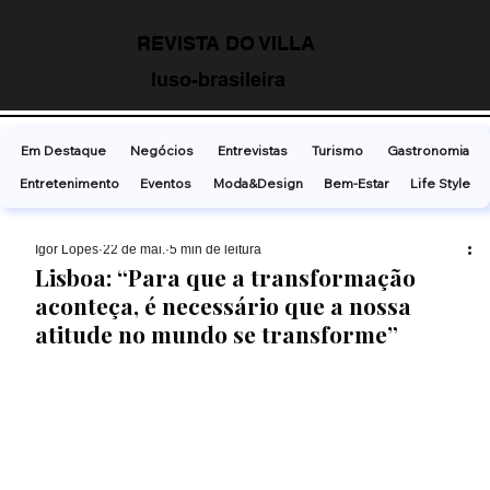
REVISTA DO VILLA
luso-brasileira
Em Destaque
Negócios
Entrevistas
Turismo
Gastronomia
Entretenimento
Eventos
Moda&Design
Bem-Estar
Life Style
Ígor Lopes
22 de mai.
5 min de leitura
Lisboa: “Para que a transformação
aconteça, é necessário que a nossa
atitude no mundo se transforme”