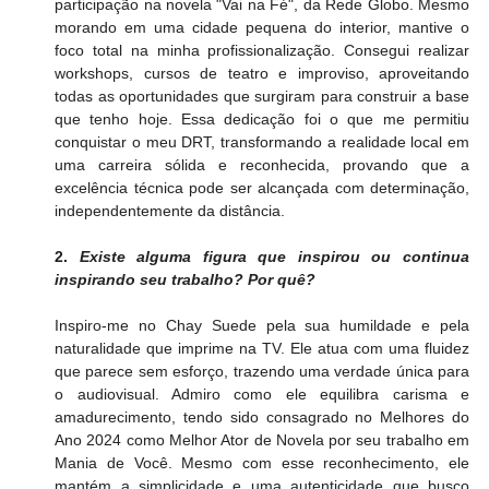
participação na novela "Vai na Fé", da Rede Globo. Mesmo 
morando em uma cidade pequena do interior, mantive o 
foco total na minha profissionalização. Consegui realizar 
workshops, cursos de teatro e improviso, aproveitando 
todas as oportunidades que surgiram para construir a base 
que tenho hoje. Essa dedicação foi o que me permitiu 
conquistar o meu DRT, transformando a realidade local em 
uma carreira sólida e reconhecida, provando que a 
excelência técnica pode ser alcançada com determinação, 
independentemente da distância.
2. 
Existe alguma figura que inspirou ou continua 
inspirando seu trabalho? Por quê?
Inspiro-me no Chay Suede pela sua humildade e pela 
naturalidade que imprime na TV. Ele atua com uma fluidez 
que parece sem esforço, trazendo uma verdade única para 
o audiovisual. Admiro como ele equilibra carisma e 
amadurecimento, tendo sido consagrado no Melhores do 
Ano 2024 como Melhor Ator de Novela por seu trabalho em 
Mania de Você. Mesmo com esse reconhecimento, ele 
mantém a simplicidade e uma autenticidade que busco 