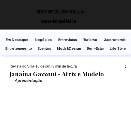
REVISTA DO VILLA
luso-brasileira
Em Destaque
Negócios
Entrevistas
Turismo
Gastronomia
Entretenimento
Eventos
Moda&Design
Bem-Estar
Life Style
Revista do Villa
16 de jan.
3 min de leitura
Janaína Gazzoni - Atriz e Modelo
Apresentação
: