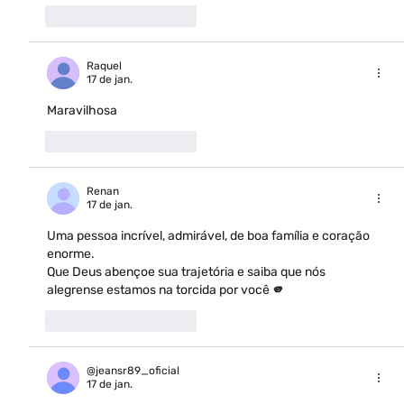
Curtir
Responder
Raquel
17 de jan.
Maravilhosa 
Curtir
Responder
Renan
17 de jan.
Uma pessoa incrível, admirável, de boa família e coração 
enorme.
Que Deus abençoe sua trajetória e saiba que nós 
alegrense estamos na torcida por você 🫵 
Curtir
Responder
@jeansr89_oficial
17 de jan.