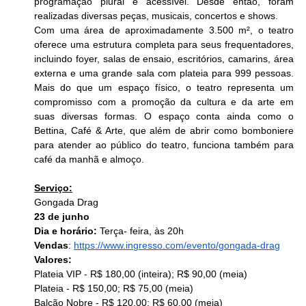
programação plural e acessível. Desde então, foram 
realizadas diversas peças, musicais, concertos e shows. 
Com uma área de aproximadamente 3.500 m², o teatro 
oferece uma estrutura completa para seus frequentadores, 
incluindo foyer, salas de ensaio, escritórios, camarins, área 
externa e uma grande sala com plateia para 999 pessoas. 
Mais do que um espaço físico, o teatro representa um 
compromisso com a promoção da cultura e da arte em 
suas diversas formas. O espaço conta ainda como o 
Bettina, Café & Arte, que além de abrir como bomboniere 
para atender ao público do teatro, funciona também para 
café da manhã e almoço.
Serviço:
Gongada Drag
23 de junho 
Dia e horário:
 Terça- feira, às 20h
Vendas
: 
https://www.ingresso.com/evento/gongada-drag
Valores:
Plateia VIP - R$ 180,00 (inteira); R$ 90,00 (meia)
Plateia - R$ 150,00; R$ 75,00 (meia)
Balcão Nobre - R$ 120,00; R$ 60,00 (meia)