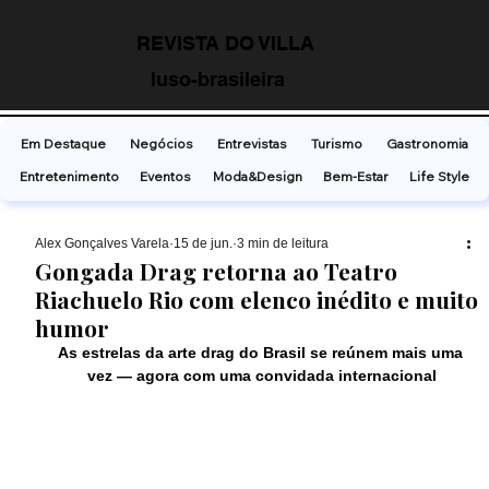
REVISTA DO VILLA
luso-brasileira
Em Destaque
Negócios
Entrevistas
Turismo
Gastronomia
Entretenimento
Eventos
Moda&Design
Bem-Estar
Life Style
Alex Gonçalves Varela
15 de jun.
3 min de leitura
Gongada Drag retorna ao Teatro
Riachuelo Rio com elenco inédito e muito
humor
As estrelas da arte drag do Brasil se reúnem mais uma 
vez — agora com uma convidada internacional