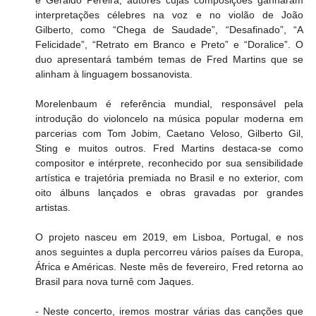
e Geraldo Pereira, autores cujas composições ganharam 
interpretações célebres na voz e no violão de João 
Gilberto, como “Chega de Saudade”, “Desafinado”, “A 
Felicidade”, “Retrato em Branco e Preto” e “Doralice”. O 
duo apresentará também temas de Fred Martins que se 
alinham à linguagem bossanovista.
Morelenbaum é referência mundial, responsável pela 
introdução do violoncelo na música popular moderna em 
parcerias com Tom Jobim, Caetano Veloso, Gilberto Gil, 
Sting e muitos outros. Fred Martins destaca-se como 
compositor e intérprete, reconhecido por sua sensibilidade 
artística e trajetória premiada no Brasil e no exterior, com 
oito álbuns lançados e obras gravadas por grandes 
artistas.
O projeto nasceu em 2019, em Lisboa, Portugal, e nos 
anos seguintes a dupla percorreu vários países da Europa, 
África e Américas. Neste mês de fevereiro, Fred retorna ao 
Brasil para nova turnê com Jaques.
- Neste concerto, iremos mostrar várias das canções que 