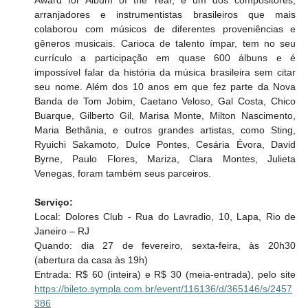
Award for Album of the Year, é um dos compositores, 
arranjadores e instrumentistas brasileiros que mais 
colaborou com músicos de diferentes proveniências e 
gêneros musicais. Carioca de talento ímpar, tem no seu 
currículo a participação em quase 600 álbuns e é 
impossível falar da história da música brasileira sem citar 
seu nome. Além dos 10 anos em que fez parte da Nova 
Banda de Tom Jobim, Caetano Veloso, Gal Costa, Chico 
Buarque, Gilberto Gil, Marisa Monte, Milton Nascimento, 
Maria Bethânia, e outros grandes artistas, como Sting, 
Ryuichi Sakamoto, Dulce Pontes, Cesária Évora, David 
Byrne, Paulo Flores, Mariza, Clara Montes, Julieta 
Venegas, foram também seus parceiros.
Serviço:
Local: Dolores Club - Rua do Lavradio, 10, Lapa, Rio de 
Janeiro – RJ
Quando: dia 27 de fevereiro, sexta-feira, às 20h30 
(abertura da casa às 19h)
Entrada: R$ 60 (inteira) e R$ 30 (meia-entrada), pelo site 
https://bileto.sympla.com.br/event/116136/d/365146/s/2457
386