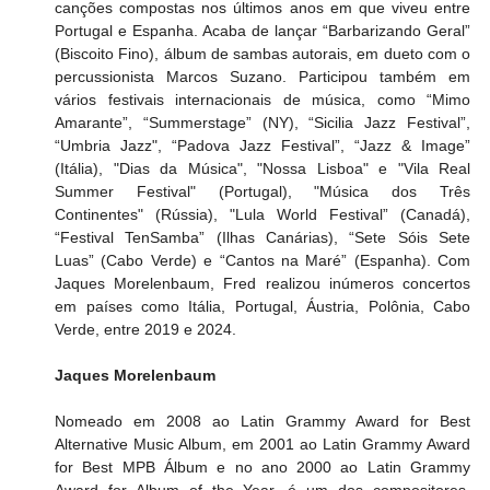
canções compostas nos últimos anos em que viveu entre 
Portugal e Espanha. Acaba de lançar “Barbarizando Geral” 
(Biscoito Fino), álbum de sambas autorais, em dueto com o 
percussionista Marcos Suzano. Participou também em 
vários festivais internacionais de música, como “Mimo 
Amarante”, “Summerstage” (NY), “Sicilia Jazz Festival”, 
“Umbria Jazz", “Padova Jazz Festival”, “Jazz & Image” 
(Itália), "Dias da Música", "Nossa Lisboa" e "Vila Real 
Summer Festival" (Portugal), "Música dos Três 
Continentes" (Rússia), "Lula World Festival” (Canadá), 
“Festival TenSamba” (Ilhas Canárias), “Sete Sóis Sete 
Luas” (Cabo Verde) e “Cantos na Maré” (Espanha). Com 
Jaques Morelenbaum, Fred realizou inúmeros concertos 
em países como Itália, Portugal, Áustria, Polônia, Cabo 
Verde, entre 2019 e 2024.
Jaques Morelenbaum
Nomeado em 2008 ao Latin Grammy Award for Best 
Alternative Music Album, em 2001 ao Latin Grammy Award 
for Best MPB Álbum e no ano 2000 ao Latin Grammy 