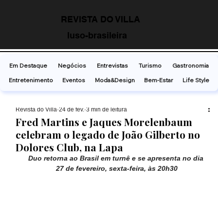
REVISTA DO VILLA
luso-brasileira
Em Destaque
Negócios
Entrevistas
Turismo
Gastronomia
Entretenimento
Eventos
Moda&Design
Bem-Estar
Life Style
Revista do Villa
24 de fev.
3 min de leitura
Fred Martins e Jaques Morelenbaum
celebram o legado de João Gilberto no
Dolores Club, na Lapa
Duo retorna ao Brasil em turnê e se apresenta no dia 
27 de fevereiro, sexta-feira, às 20h30