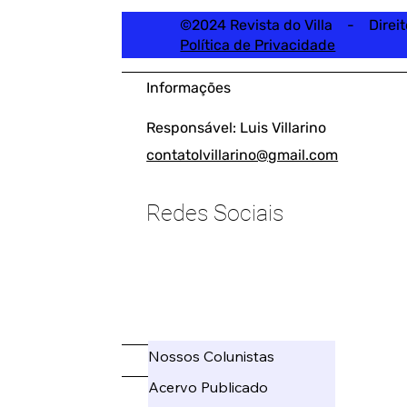
©2024 Revista do Villa - Direi
Política de Privacidade
Informações
Responsável: Luis Villarino
contatolvillarino@gmail.com
Redes Sociais
____________________
Nossos Colunistas
_____
Acervo Publicado