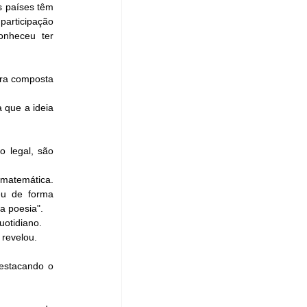
 países têm 
participação 
onheceu ter 
ra composta 
 que a ideia 
 legal, são 
atemática. 
eu de forma 
a poesia". 
otidiano. 
 revelou.
estacando o 