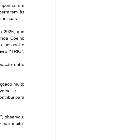
sempenhar um 
permitem às 
das suas.
a 2026, que 
lhoa Coelho 
o pessoal e 
vro "TRIO", 
mação entre 
içoado muito 
versa" e 
tribui para 
, observou. 
imar muito" 