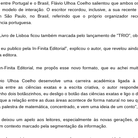
tre Portugal e o Brasil, Flávio Ulhoa Coelho salientou que ambos os
e modelo de interação. O escritor recordou, inclusive, a sua recente 
 São Paulo, no Brasil, referindo que o próprio organizador rec
ncia portuguesa.
 Livro de Lisboa ficou também marcada pelo lançamento de "TRIO", ob
 publico pela In-Finita Editorial", explicou o autor, que revelou ainda
 editora.
n-Finita Editorial, me propôs esse novo formato, que eu achei muito
lávio Ulhoa Coelho desenvolve uma carreira académica ligada à m
a entre as ciências exatas e a escrita criativa, o autor respond
ho dois botãozinhos, eu desligo o botão das ciências exatas e ligo o d
ue a relação entre as duas áreas acontece de forma natural no seu qu
a palestra de matemática, concentrado, e vem uma ideia de um conto",
or deixou um apelo aos leitores, especialmente às novas gerações, d
num contexto marcado pela segmentação da informação.