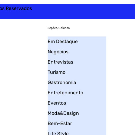
tos Reservados
Seções/Colunas
Em Destaque
Negócios
Entrevistas
Turismo
Gastronomia
Entretenimento
Eventos
Moda&Design
Bem-Estar
Life Style