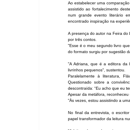
Ao estabelecer uma comparação en
assistido ao fortalecimento dest
num grande evento literário em
encontrado inspiração na experiê
A presença do autor na Feira do
por três contos.
"Esse é o meu segundo livro que eu
do formato surgiu por sugestão da
"A Adriana, que é a editora da I
livrinhos pequenos", sustentou.
Paralelamente à literatura, F
Questionado sobre a convivênci
descontraída: “Eu acho que eu ten
Apesar da metáfora, reconheceu q
"Às vezes, estou assistindo a um
No final da entrevista, o escrit
papel transformador da leitura 