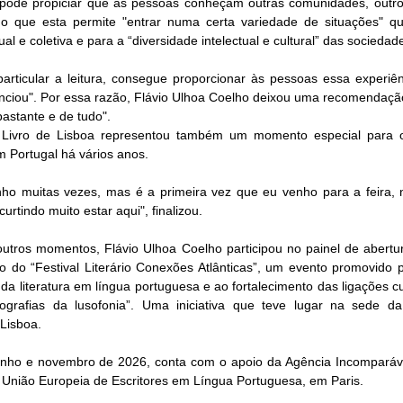
 pode propiciar que as pessoas conheçam outras comunidades, outro
do que esta permite "entrar numa certa variedade de situações" qu
al e coletiva e para a “diversidade intelectual e cultural” das sociedad
articular a leitura, consegue proporcionar às pessoas essa experiên
enciou". Por essa razão, Flávio Ulhoa Coelho deixou uma recomendação
bastante e de tudo".
 Livro de Lisboa representou também um momento especial para o
 Portugal há vários anos.
nho muitas vezes, mas é a primeira vez que eu venho para a feira, 
urtindo muito estar aqui", finalizou.
utros momentos, Flávio Ulhoa Coelho participou no painel de abertura
o do “Festival Literário Conexões Atlânticas”, um evento promovido pe
 da literatura em língua portuguesa e ao fortalecimento das ligações cul
eografias da lusofonia”. Uma iniciativa que teve lugar na sede da
Lisboa.
 junho e novembro de 2026, conta com o apoio da Agência Incomparáve
da União Europeia de Escritores em Língua Portuguesa, em Paris.