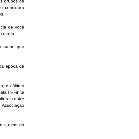
s grupos de 
e considera 
es.
cia de você 
 direta: 
 autor, que 
na época da 
, no último 
la In-Finita 
turais entre 
 Associação 
is, além da 