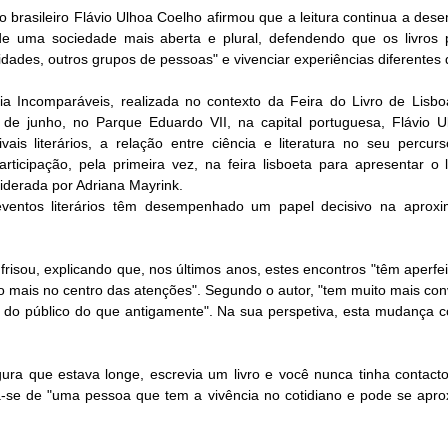
rio brasileiro Flávio Ulhoa Coelho afirmou que a leitura continua a de
de uma sociedade mais aberta e plural, defendendo que os livros 
ades, outros grupos de pessoas" e vivenciar experiências diferentes 
ia Incomparáveis, realizada no contexto da Feira do Livro de Lisbo
de junho, no Parque Eduardo VII, na capital portuguesa, Flávio U
ais literários, a relação entre ciência e literatura no seu percurs
ticipação, pela primeira vez, na feira lisboeta para apresentar o li
, liderada por Adriana Mayrink.
ventos literários têm desempenhado um papel decisivo na aproxi
 frisou, explicando que, nos últimos anos, estes encontros "têm aperfe
co mais no centro das atenções". Segundo o autor, "tem muito mais con
 do público do que antigamente". Na sua perspetiva, esta mudança con
gura que estava longe, escrevia um livro e você nunca tinha contacto"
ta-se de "uma pessoa que tem a vivência no cotidiano e pode se aprox