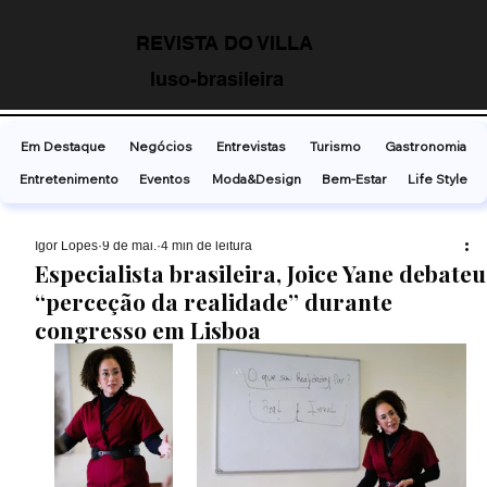
REVISTA DO VILLA
luso-brasileira
Em Destaque
Negócios
Entrevistas
Turismo
Gastronomia
Entretenimento
Eventos
Moda&Design
Bem-Estar
Life Style
Ígor Lopes
9 de mai.
4 min de leitura
Especialista brasileira, Joice Yane debateu
“perceção da realidade” durante
congresso em Lisboa