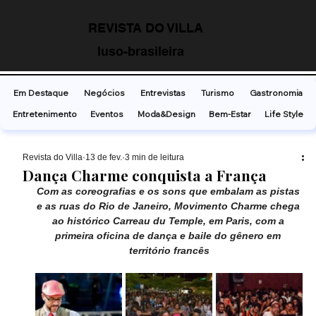
REVISTA DO VILLA
luso-brasileira
Em Destaque
Negócios
Entrevistas
Turismo
Gastronomia
Entretenimento
Eventos
Moda&Design
Bem-Estar
Life Style
Revista do Villa
13 de fev.
3 min de leitura
Dança Charme conquista a França
Com as coreografias e os sons que embalam as pistas 
e as ruas do Rio de Janeiro, Movimento Charme chega 
ao histórico Carreau du Temple, em Paris, com a 
primeira oficina de dança e baile do gênero em 
território francês