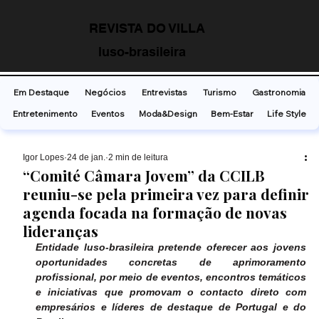
REVISTA DO VILLA
luso-brasileira
Em Destaque
Negócios
Entrevistas
Turismo
Gastronomia
Entretenimento
Eventos
Moda&Design
Bem-Estar
Life Style
Ígor Lopes
24 de jan.
2 min de leitura
“Comité Câmara Jovem” da CCILB
reuniu-se pela primeira vez para definir
agenda focada na formação de novas
lideranças
Entidade luso-brasileira pretende oferecer aos jovens 
oportunidades concretas de aprimoramento 
profissional, por meio de eventos, encontros temáticos 
e iniciativas que promovam o contacto direto com 
empresários e líderes de destaque de Portugal e do 