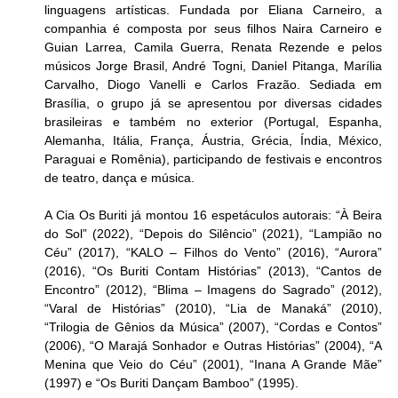
linguagens artísticas. Fundada por Eliana Carneiro, a 
companhia é composta por seus filhos Naira Carneiro e 
Guian Larrea, Camila Guerra, Renata Rezende e pelos 
músicos Jorge Brasil, André Togni, Daniel Pitanga, Marília 
Carvalho, Diogo Vanelli e Carlos Frazão. Sediada em 
Brasília, o grupo já se apresentou por diversas cidades 
brasileiras e também no exterior (Portugal, Espanha, 
Alemanha, Itália, França, Áustria, Grécia, Índia, México, 
Paraguai e Romênia), participando de festivais e encontros 
de teatro, dança e música.
A Cia Os Buriti já montou 16 espetáculos autorais: “À Beira 
do Sol” (2022), “Depois do Silêncio” (2021), “Lampião no 
Céu” (2017), “KALO – Filhos do Vento” (2016), “Aurora” 
(2016), “Os Buriti Contam Histórias” (2013), “Cantos de 
Encontro” (2012), “Blima – Imagens do Sagrado” (2012), 
“Varal de Histórias” (2010), “Lia de Manaká” (2010), 
“Trilogia de Gênios da Música” (2007), “Cordas e Contos” 
(2006), “O Marajá Sonhador e Outras Histórias” (2004), “A 
Menina que Veio do Céu” (2001), “Inana A Grande Mãe” 
(1997) e “Os Buriti Dançam Bamboo” (1995).