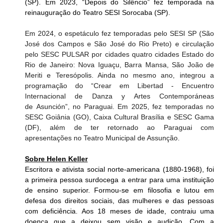
(SP). Em 2023, “Depois do Silêncio” fez temporada na 
reinauguração do Teatro SESI Sorocaba (SP).
Em 2024, o espetáculo fez temporadas pelo SESI SP (São 
José dos Campos e São José do Rio Preto) e circulação 
pelo SESC PULSAR por cidades quatro cidades Estado do 
Rio de Janeiro: Nova Iguaçu, Barra Mansa, São João de 
Meriti e Teresópolis. Ainda no mesmo ano, integrou a 
programação do “Crear em Libertad - Encuentro 
Internacional de Danza y Artes Contemporáneas 
de Asunción”, no Paraguai. Em 2025, fez temporadas no 
SESC Goiânia (GO), Caixa Cultural Brasília e SESC Gama 
(DF), além de ter retornado ao Paraguai com 
apresentações no Teatro Municipal de Assunção.
Sobre Helen Keller
Escritora e ativista social norte-americana (1880-1968), foi 
a primeira pessoa surdocega a entrar para uma instituição 
de ensino superior. Formou-se em filosofia e lutou em 
defesa dos direitos sociais, das mulheres e das pessoas 
com deficiência. Aos 18 meses de idade, contraiu uma 
doença que a deixou sem visão e audição. Com a 