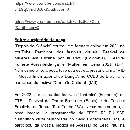
https://www.youtube.com/watch?
v=L9qC7nUBp8k&authuser=0
https://www.youtube.com/watch?v=lkdKZ9X_q-
I&authuser=0
Sobre a trajetória da peça
“Depois do Silêncio” estreou em formato online em 2021 no 
YouTube. Participou dos festivais virtuais “Festival de 
Mujeres em Escena por la Paz” (Colômbia), “Festival 
Funarte Acessibilidança” e “Mulher em Cena 2021” (DF). 
No mesmo ano, a peça teve sua estreia presencial na “MID 
– Mostra Internacional de Dança”, no CCBB de Brasília; e 
participou do festival “Campão Cultural” (MS).
Em 2022, participou dos festivais “Teatrália” (Espanha), do 
FTB – Festival do Teatro Brasileiro (Bahia) e do Festival 
Brasileiro de Teatro Toni Cunha (SC). Neste mesmo ano, a 
peça integrou a programação do SESC RJ PULSAR 
cumprindo curta temporada no Sesc Copacabana (RJ) e 
participou da Mostra Modos de Acessar no Sesc Paulista 