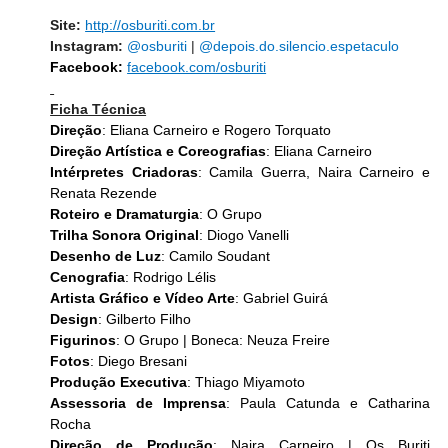
Site: 
http://osburiti.com.br
Instagram:
@osburiti 
| 
@
depois.do
.silencio.espetaculo
Facebook:
facebook.com/osburiti
Ficha Técnica
Direção
: Eliana Carneiro e Rogero Torquato
Direção Artística e Coreografias
: Eliana Carneiro
Intérpretes Criadoras
: Camila Guerra, Naira Carneiro e 
Renata Rezende
Roteiro e Dramaturgia
: O Grupo
Trilha Sonora Original
: Diogo Vanelli
Desenho de Luz
: Camilo Soudant
Cenografia
: Rodrigo Lélis
Artista Gráfico e Vídeo Arte
: Gabriel Guirá
Design
: Gilberto Filho
Figurinos
: O Grupo | Boneca: Neuza Freire
Fotos
: Diego Bresani
Produção Executiva
: Thiago Miyamoto
Assessoria de Imprensa
: Paula Catunda e Catharina 
Rocha
Direção de Produção
: Naira Carneiro | Os Buriti 