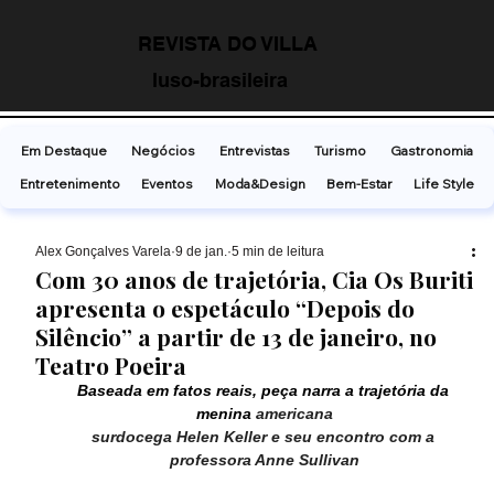
REVISTA DO VILLA
luso-brasileira
Em Destaque
Negócios
Entrevistas
Turismo
Gastronomia
Entretenimento
Eventos
Moda&Design
Bem-Estar
Life Style
Alex Gonçalves Varela
9 de jan.
5 min de leitura
Com 30 anos de trajetória, Cia Os Buriti
apresenta o espetáculo “Depois do
Silêncio” a partir de 13 de janeiro, no
Teatro Poeira
Baseada em fatos reais, peça narra a trajetória da 
menina 
americana
surdocega Helen Keller e seu encontro com a 
professora Anne Sullivan