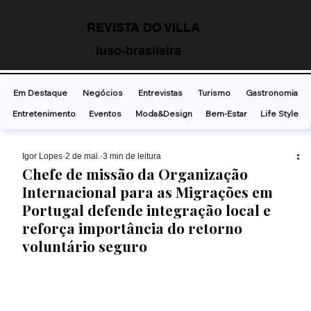
REVISTA DO VILLA
luso-brasileira
Em Destaque
Negócios
Entrevistas
Turismo
Gastronomia
Entretenimento
Eventos
Moda&Design
Bem-Estar
Life Style
Ígor Lopes
2 de mai.
3 min de leitura
Chefe de missão da Organização
Internacional para as Migrações em
Portugal defende integração local e
reforça importância do retorno
voluntário seguro