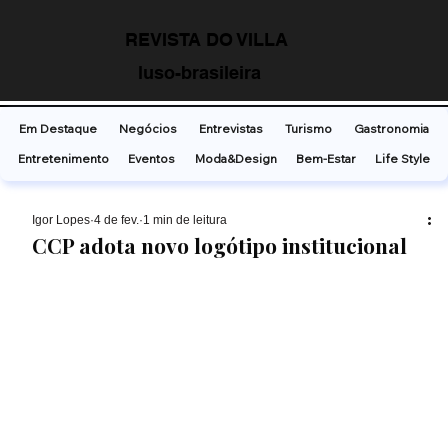
REVISTA DO VILLA
luso-brasileira
Em Destaque
Negócios
Entrevistas
Turismo
Gastronomia
Entretenimento
Eventos
Moda&Design
Bem-Estar
Life Style
Ígor Lopes
4 de fev.
1 min de leitura
CCP adota novo logótipo institucional