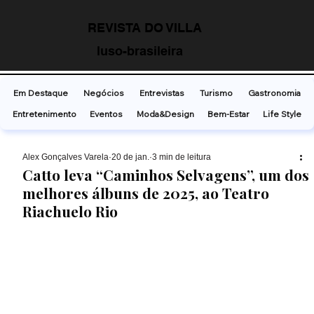
REVISTA DO VILLA
luso-brasileira
Em Destaque
Negócios
Entrevistas
Turismo
Gastronomia
Entretenimento
Eventos
Moda&Design
Bem-Estar
Life Style
Alex Gonçalves Varela
20 de jan.
3 min de leitura
Catto leva “Caminhos Selvagens”, um dos
melhores álbuns de 2025, ao Teatro
Riachuelo Rio