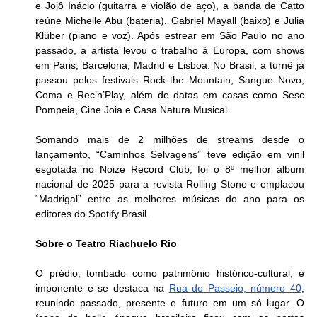
e Jojô Inácio (guitarra e violão de aço), a banda de Catto 
reúne Michelle Abu (bateria), Gabriel Mayall (baixo) e Julia 
Klüber (piano e voz). Após estrear em São Paulo no ano 
passado, a artista levou o trabalho à Europa, com shows 
em Paris, Barcelona, Madrid e Lisboa. No Brasil, a turnê já 
passou pelos festivais Rock the Mountain, Sangue Novo, 
Coma e Rec’n’Play, além de datas em casas como Sesc 
Pompeia, Cine Joia e Casa Natura Musical. 
Somando mais de 2 milhões de streams desde o 
lançamento, “Caminhos Selvagens” teve edição em vinil 
esgotada no Noize Record Club, foi o 8º melhor álbum 
nacional de 2025 para a revista Rolling Stone e emplacou 
“Madrigal” entre as melhores músicas do ano para os 
editores do Spotify Brasil.
Sobre o Teatro Riachuelo Rio
O prédio, tombado como patrimônio histórico-cultural, é 
imponente e se destaca na 
Rua do Passeio, número 40
, 
reunindo passado, presente e futuro em um só lugar. O 