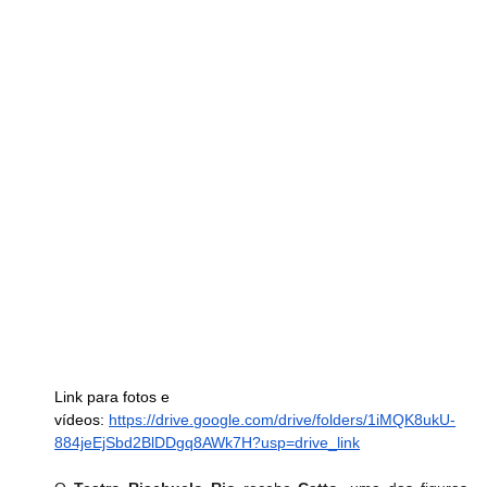
Link para fotos e 
vídeos: 
https://drive.google.com/drive/folders/1iMQK8ukU-
884jeEjSbd2BlDDgq8AWk7H?usp=drive_link