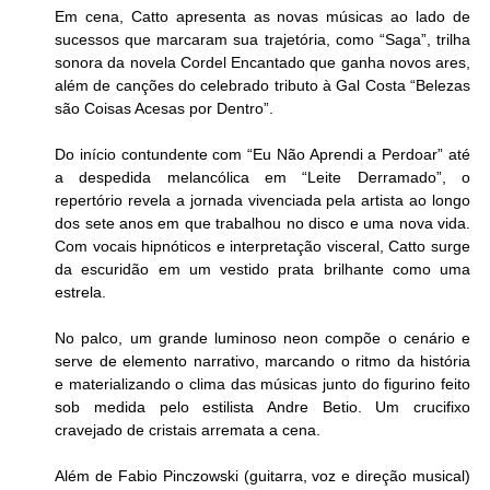
Em cena, Catto apresenta as novas músicas ao lado de 
sucessos que marcaram sua trajetória, como “Saga”, trilha 
sonora da novela Cordel Encantado que ganha novos ares, 
além de canções do celebrado tributo à Gal Costa “Belezas 
são Coisas Acesas por Dentro”.
Do início contundente com “Eu Não Aprendi a Perdoar” até 
a despedida melancólica em “Leite Derramado”, o 
repertório revela a jornada vivenciada pela artista ao longo 
dos sete anos em que trabalhou no disco e uma nova vida. 
Com vocais hipnóticos e interpretação visceral, Catto surge 
da escuridão em um vestido prata brilhante como uma 
estrela. 
No palco, um grande luminoso neon compõe o cenário e 
serve de elemento narrativo, marcando o ritmo da história 
e materializando o clima das músicas junto do figurino feito 
sob medida pelo estilista Andre Betio. Um crucifixo 
cravejado de cristais arremata a cena.
Além de Fabio Pinczowski (guitarra, voz e direção musical) 