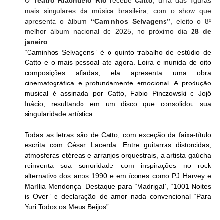
O
 Teatro Riachuelo Rio
 recebe 
Catto
, uma das figuras 
mais singulares da música brasileira, com o show que 
apresenta o álbum 
“Caminhos Selvagens”
, eleito o 8º 
melhor álbum nacional de 2025, no próximo dia 
28 de 
janeiro
.
“Caminhos Selvagens” é o quinto trabalho de estúdio de 
Catto e o mais pessoal até agora. Loira e munida de oito 
composições afiadas, ela apresenta uma obra 
cinematográfica e profundamente emocional. A produção 
musical é assinada por Catto, Fabio Pinczowski e Jojô 
Inácio, resultando em um disco que consolidou sua 
singularidade artística.
Todas as letras são de Catto, com exceção da faixa-título 
escrita com César Lacerda. Entre guitarras distorcidas, 
atmosferas etéreas e arranjos orquestrais, a artista gaúcha 
reinventa sua sonoridade com inspirações no rock 
alternativo dos anos 1990 e em ícones como PJ Harvey e 
Marília Mendonça. Destaque para “Madrigal”, “1001 Noites 
is Over” e declaração de amor nada convencional “Para 
Yuri Todos os Meus Beijos”.