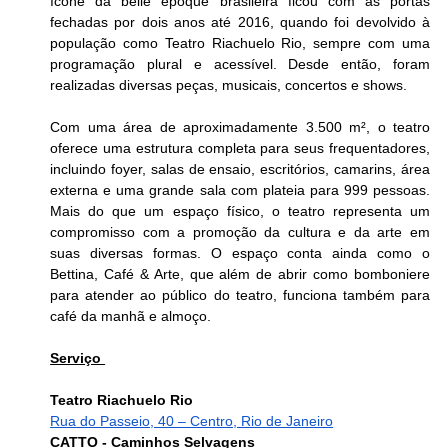
ícone da belle époque brasileira ficou com as portas 
fechadas por dois anos até 2016, quando foi devolvido à 
população como Teatro Riachuelo Rio, sempre com uma 
programação plural e acessível. Desde então, foram 
realizadas diversas peças, musicais, concertos e shows. 
Com uma área de aproximadamente 3.500 m², o teatro 
oferece uma estrutura completa para seus frequentadores, 
incluindo foyer, salas de ensaio, escritórios, camarins, área 
externa e uma grande sala com plateia para 999 pessoas. 
Mais do que um espaço físico, o teatro representa um 
compromisso com a promoção da cultura e da arte em 
suas diversas formas. O espaço conta ainda como o 
Bettina, Café & Arte, que além de abrir como bomboniere 
para atender ao público do teatro, funciona também para 
café da manhã e almoço.
Serviço 
Teatro Riachuelo Rio
Rua do Passeio, 40 – Centro, Rio de Janeiro
CATTO - Caminhos Selvagens