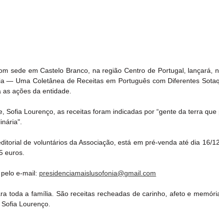
om sede em Castelo Branco, na região Centro de Portugal, lançará, no 
nia — Uma Coletânea de Receitas em Português com Diferentes Sotaq
a as ações da entidade.
 Sofia Lourenço, as receitas foram indicadas por “gente da terra que 
inária".
itorial de voluntários da Associação, está em pré-venda até dia 16/12
5 euros. 
pelo e-mail: 
presidenciamaislusofonia@gmail.com
a toda a família. São receitas recheadas de carinho, afeto e memórias
u Sofia Lourenço.