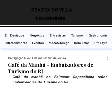
REVISTA DO VILLA
luso-brasileira
Em Destaque
Negócios
Entrevistas
Turismo
Gastronomia
Entretenimento
Eventos
Moda&Design
Bem-Estar
Life Style
Divulgação Rio
11 de mar.
2 min de leitura
Café da Manhã - Embaixadores de
Turismo do RJ
Café da manhã no Fairmont Copacabana reúne 
Embaixadores do Turismo do RJ