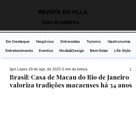
REVISTA DO VILLA
luso-brasileira
Em Destaque
Negócios
Entrevistas
Turismo
Gastronomia
Entretenimento
Eventos
Moda&Design
Bem-Estar
Life Style
Ígor Lopes
29 de ago. de 2025
5 min de leitura
Brasil: Casa de Macau do Rio de Janeiro
valoriza tradições macaenses há 34 anos