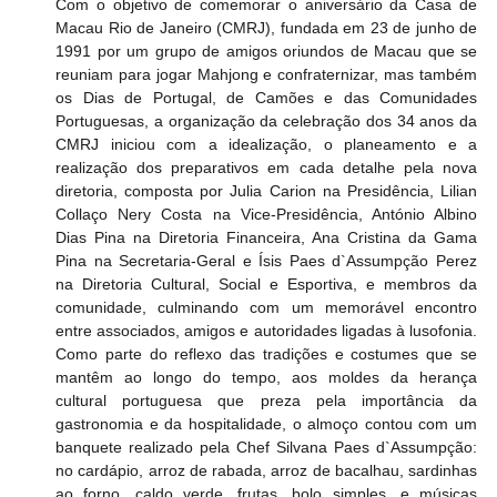
Com o objetivo de comemorar o aniversário da Casa de 
Macau Rio de Janeiro (CMRJ), fundada em 23 de junho de 
1991 por um grupo de amigos oriundos de Macau que se 
reuniam para jogar Mahjong e confraternizar, mas também 
os Dias de Portugal, de Camões e das Comunidades 
Portuguesas, a organização da celebração dos 34 anos da 
CMRJ iniciou com a idealização, o planeamento e a 
realização dos preparativos em cada detalhe pela nova 
diretoria, composta por Julia Carion na Presidência, Lilian 
Collaço Nery Costa na Vice-Presidência, António Albino 
Dias Pina na Diretoria Financeira, Ana Cristina da Gama 
Pina na Secretaria-Geral e Ísis Paes d`Assumpção Perez 
na Diretoria Cultural, Social e Esportiva, e membros da 
comunidade, culminando com um memorável encontro 
entre associados, amigos e autoridades ligadas à lusofonia. 
Como parte do reflexo das tradições e costumes que se 
mantêm ao longo do tempo, aos moldes da herança 
cultural portuguesa que preza pela importância da 
gastronomia e da hospitalidade, o almoço contou com um 
banquete realizado pela Chef Silvana Paes d`Assumpção: 
no cardápio, arroz de rabada, arroz de bacalhau, sardinhas 
ao forno, caldo verde, frutas, bolo simples, e músicas 