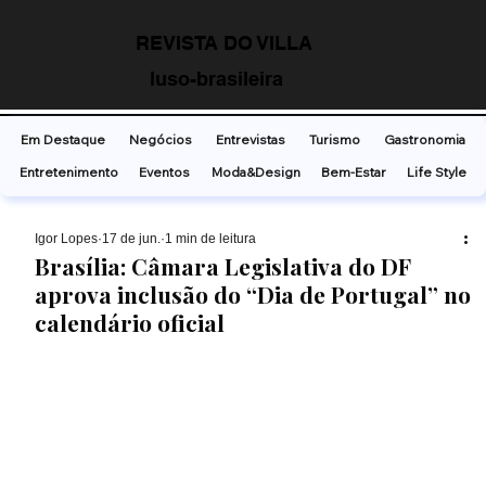
REVISTA DO VILLA
luso-brasileira
Em Destaque
Negócios
Entrevistas
Turismo
Gastronomia
Entretenimento
Eventos
Moda&Design
Bem-Estar
Life Style
Ígor Lopes
17 de jun.
1 min de leitura
Brasília: Câmara Legislativa do DF
aprova inclusão do “Dia de Portugal” no
calendário oficial