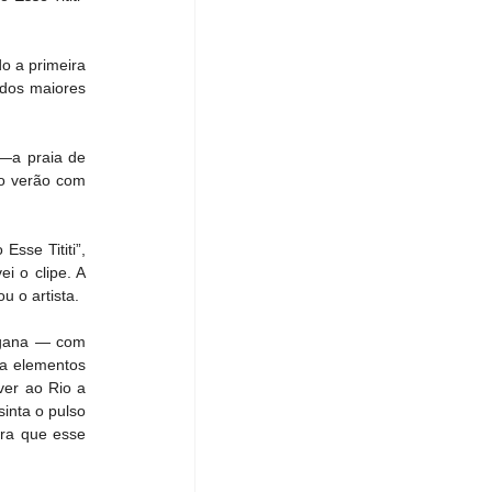
 a primeira 
dos maiores 
—a praia de 
o verão com 
se Tititi”, 
i o clipe. A 
u o artista.
Igana — com 
a elementos 
ver ao Rio a 
nta o pulso 
ra que esse 