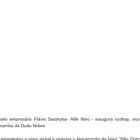
o empresário Flávio Sarahyba- Alife Nino - inaugura rooftop, mural
e samba de Dudu Nobre.
apresentou o novo mural e marcou o lançamento da faixa “Não Quero E