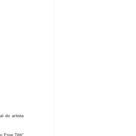
 do artista 
sse Tititi” 