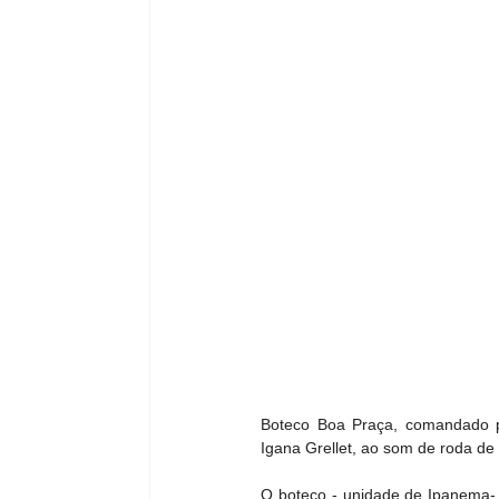
Boteco Boa Praça, comandado pel
Igana Grellet, ao som de roda d
O boteco - unidade de Ipanema- 