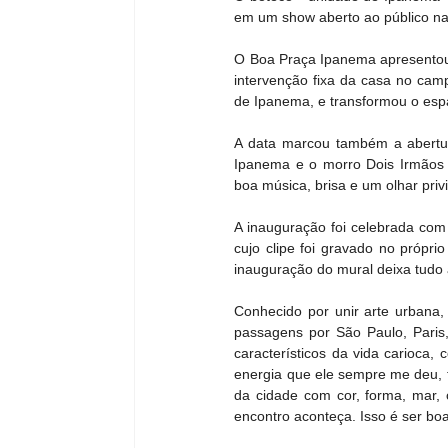
em um show aberto ao público na
O Boa Praça Ipanema apresentou o
intervenção fixa da casa no camp
de Ipanema, e transformou o esp
A data marcou também a abertura
Ipanema e o morro Dois Irmãos 
boa música, brisa e um olhar privi
A inauguração foi celebrada com
cujo clipe foi gravado no própri
inauguração do mural deixa tudo 
Conhecido por unir arte urbana, 
passagens por São Paulo, Paris
característicos da vida carioca,
energia que ele sempre me deu, t
da cidade com cor, forma, mar, 
encontro aconteça. Isso é ser boa 