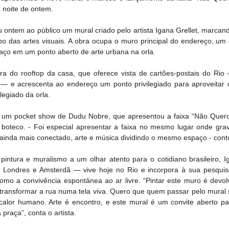
 noite de ontem.
ntem ao público um mural criado pelo artista Igana Grellet, marcando
o das artes visuais. A obra ocupa o muro principal do endereço, um 
aço em um ponto aberto de arte urbana na orla.
 do rooftop da casa, que oferece vista de cartões-postais do Rio 
— e acrescenta ao endereço um ponto privilegiado para aproveitar 
legiado da orla.
 um pocket show de Dudu Nobre, que apresentou a faixa “Não Quero Es
o boteco. - Foi especial apresentar a faixa no mesmo lugar onde grave
ainda mais conectado, arte e música dividindo o mesmo espaço - conto
pintura e muralismo a um olhar atento para o cotidiano brasileiro, 
, Londres e Amsterdã — vive hoje no Rio e incorpora à sua pesquis
 como a convivência espontânea ao ar livre. “Pintar este muro é devol
ransformar a rua numa tela viva. Quero que quem passar pelo mural si
calor humano. Arte é encontro, e este mural é um convite aberto pa
praça”, conta o artista.