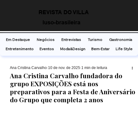
REVISTA DO VILLA
luso-brasileira
Em Destaque
Negócios
Entrevistas
Turismo
Gastronomia
Entretenimento
Eventos
Moda&Design
Bem-Estar
Life Style
Ana Cristina Carvalho
10 de nov. de 2025
1 min de leitura
Ana Cristina Carvalho fundadora do
grupo EXPOSIÇÕES está nos
preparativos para a Festa de Aniversário
do Grupo que completa 2 anos