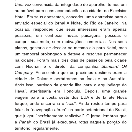
Uma vez convencida da integridade do aparelho, tomou um 
automóvel para suas acomodações na cidade, no Excelsior 
Hotel. Em seus aposentos, concedeu uma entrevista para o 
enviado especial do jornal A Noite, do Rio de Janeiro. Na 
ocasião, respondeu que seus interesses eram apenas 
pessoais, em conhecer novas paisagens, pessoas e 
cumprir sua meta, sem motivações comerciais. Nos seus 
planos, gostaria de decolar no mesmo dia para Natal, mas 
um temporal prolongado a deteve e resolveu permanecer 
na cidade. Foram mais três dias de passeios pela cidade 
com Noonan e o diretor da companhia 
Standard Oil 
Company
. Acrescentou que os próximos destinos eram a 
cidade de Dakar e aeródromos na Índia e na Austrália. 
Após isso, partindo da grande ilha para o arquipélago do 
Havaí, aterrissaria em Honolulu. Depois, uma grande 
viagem para a costa oeste dos EUA e de lá até Nova 
Iorque, onde encerraria o “
raid
”. Ainda restou tempo para 
falar da “navegação aérea” na parte setentrional do Brasil, 
que julgou “perfeitamente realizável”. O jornal lembrou que 
a 
Panair
 do Brasil já executava rotas naquela porção do 
território, regularmente.