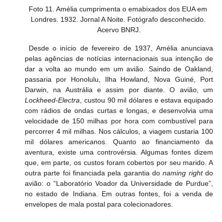
Foto 11. Amélia cumprimenta o emabixados dos EUA em 
Londres. 1932. Jornal A Noite. Fotógrafo desconhecido. 
Acervo BNRJ.
 Desde o início de fevereiro de 1937, Amélia anunciava 
pelas agências de notícias internacionais sua intenção de 
dar a volta ao mundo em um avião. Saindo de Oakland, 
passaria por Honolulu, Ilha Howland, Nova Guiné, Port 
Darwin, na Austrália e assim por diante. O avião, um 
Lockheed-Electra
, custou 90 mil dólares e estava equipado 
com rádios de ondas curtas e longas, e desenvolvia uma 
velocidade de 150 milhas por hora com combustível para 
percorrer 4 mil milhas. Nos cálculos, a viagem custaria 100 
mil dólares americanos. Quanto ao financiamento da 
aventura, existe uma controvérsia. Algumas fontes dizem 
que, em parte, os custos foram cobertos por seu marido. A 
outra parte foi financiada pela garantia do 
naming right
 do 
avião: o “Laboratório Voador da Universidade de Purdue”, 
no estado de Indiana. Em outras fontes, foi a venda de 
envelopes de mala postal para colecionadores.