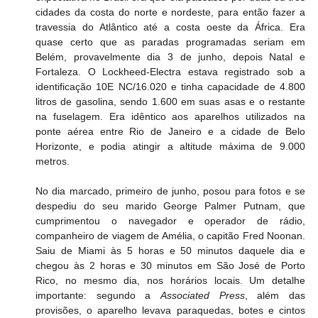
cidades da costa do norte e nordeste, para então fazer a 
travessia do Atlântico até a costa oeste da África. Era 
quase certo que as paradas programadas seriam em 
Belém, provavelmente dia 3 de junho, depois Natal e 
Fortaleza. O Lockheed-Electra estava registrado sob a 
identificação 10E NC/16.020 e tinha capacidade de 4.800 
litros de gasolina, sendo 1.600 em suas asas e o restante 
na fuselagem. Era idêntico aos aparelhos utilizados na 
ponte aérea entre Rio de Janeiro e a cidade de Belo 
Horizonte, e podia atingir a altitude máxima de 9.000 
metros.
No dia marcado, primeiro de junho, posou para fotos e se 
despediu do seu marido George Palmer Putnam, que 
cumprimentou o navegador e operador de rádio, 
companheiro de viagem de Amélia, o capitão Fred Noonan. 
Saiu de Miami às 5 horas e 50 minutos daquele dia e 
chegou às 2 horas e 30 minutos em São José de Porto 
Rico, no mesmo dia, nos horários locais. Um detalhe 
importante: segundo a 
Associated Press
, além das 
provisões, o aparelho levava paraquedas, botes e cintos 