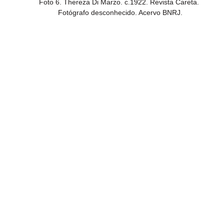
Foto 6. Thereza Di Marzo. c.1922. Revista Careta. 
Fotógrafo desconhecido. Acervo BNRJ.