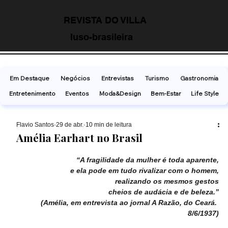
REVISTA DO VILLA
luso-brasileira
Em Destaque
Negócios
Entrevistas
Turismo
Gastronomia
Entretenimento
Eventos
Moda&Design
Bem-Estar
Life Style
Flavio Santos
29 de abr.
10 min de leitura
Amélia Earhart no Brasil
“A fragilidade da mulher é toda aparente,
e ela pode em tudo rivalizar com o homem,
realizando os mesmos gestos
 cheios de audácia e de beleza.”
(Amélia, em entrevista ao jornal A Razão, do Ceará. 
8/6/1937)