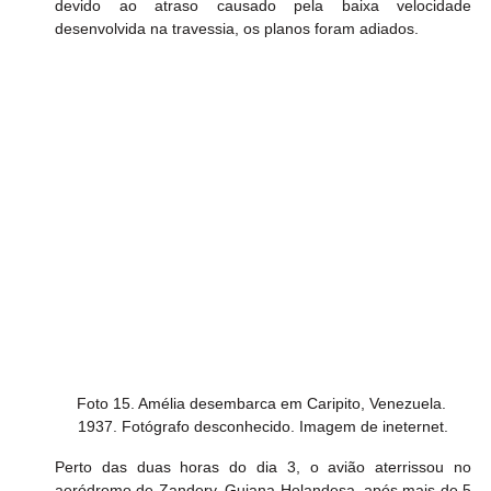
devido ao atraso causado pela baixa velocidade 
desenvolvida na travessia, os planos foram adiados.
Foto 15. Amélia desembarca em Caripito, Venezuela. 
1937. Fotógrafo desconhecido. Imagem de ineternet.
Perto das duas horas do dia 3, o avião aterrissou no 
aeródromo de Zandery, Guiana Holandesa, após mais de 5 