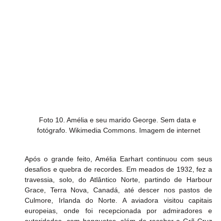
Foto 10. Amélia e seu marido George. Sem data e 
fotógrafo. Wikimedia Commons. Imagem de internet
Após o grande feito, Amélia Earhart continuou com seus 
desafios e quebra de recordes. Em meados de 1932, fez a 
travessia, solo, do Atlântico Norte, partindo de Harbour 
Grace, Terra Nova, Canadá, até descer nos pastos de 
Culmore, Irlanda do Norte. A aviadora visitou capitais 
europeias, onde foi recepcionada por admiradores e 
autoridades, com banquetes, além de receber a Grã-Cruz 