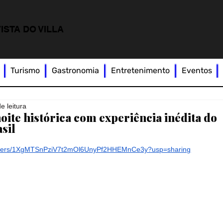
ISTA DO VILLA
Turismo
Gastronomia
Entretenimento
Eventos
e leitura
ite histórica com experiência inédita do
sil
/folders/1XgMTSnPziV7t2mOl6UnyPf2HHEMnCe3y?usp=sharing