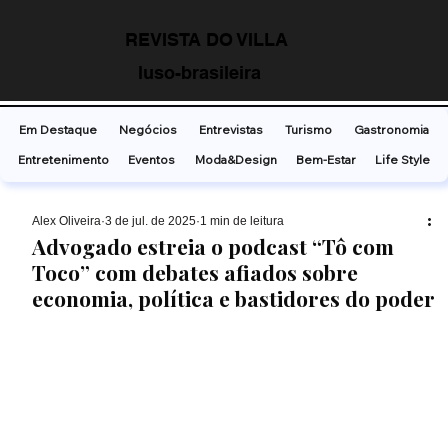
REVISTA DO VILLA
luso-brasileira
Em Destaque
Negócios
Entrevistas
Turismo
Gastronomia
Entretenimento
Eventos
Moda&Design
Bem-Estar
Life Style
Alex Oliveira
3 de jul. de 2025
1 min de leitura
Advogado estreia o podcast “Tô com
Toco” com debates afiados sobre
economia, política e bastidores do poder