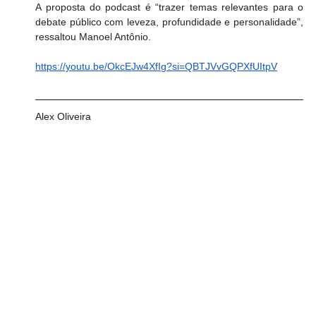
A proposta do podcast é “trazer temas relevantes para o 
debate público com leveza, profundidade e personalidade”, 
ressaltou Manoel Antônio.
https://youtu.be/OkcEJw4XfIg?si=QBTJVvGQPXfUItpV
Alex Oliveira