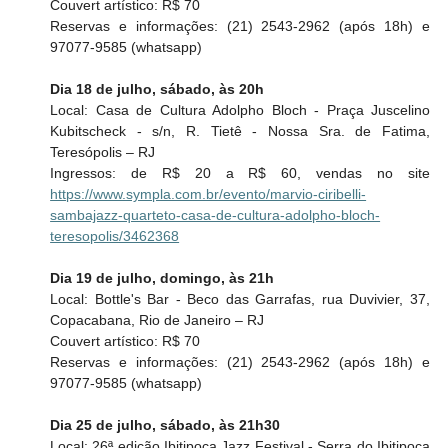
Couvert artístico: R$ 70
Reservas e informações: (21) 2543-2962 (após 18h) e 
97077-9585 (whatsapp)
Dia 18 de julho, sábado, às 20h
Local: Casa de Cultura Adolpho Bloch - Praça Juscelino 
Kubitscheck - s/n, R. Tietê - Nossa Sra. de Fatima, 
Teresópolis – RJ
Ingressos: de R$ 20 a R$ 60, vendas no site 
https://www.sympla.com.br/evento/marvio-ciribelli-
sambajazz-quarteto-casa-de-cultura-adolpho-bloch-
teresopolis/3462368
Dia 19 de julho, domingo, às 21h
Local: Bottle's Bar - Beco das Garrafas, rua Duvivier, 37, 
Copacabana, Rio de Janeiro – RJ
Couvert artístico: R$ 70
Reservas e informações: (21) 2543-2962 (após 18h) e 
97077-9585 (whatsapp)
Dia 25 de julho, sábado, às 21h30
Local: 26ª edição Ibitipoca Jazz Festival - Serra do Ibitipoca 