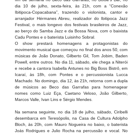
dia 10 de julho, sexta-feira, às 21h, com a “Conexão 
Ibitipoca-Copacabana”, trazendo o violonista, cantor e 
arranjador Hérmanes Abreu, realizador do Ibitipoca Jazz 
Festival, o mais longevo dos festivais brasileiros de Jazz, 
ao berço do Samba Jazz e da Bossa Nova, com o baixista 
Cadu Pontes e o baterista Luisinho Sobral. 
O show prestará homenagens a protagonistas do 
movimento musical que começou no final dos anos 50, com 
músicas de João Donato, Gilberto Gil, Tom Jobim, Baden 
Powell, entre outros. No dia 11, sábado, ele chega a Niterói 
e recebe a cantora Isabella Antunes no Big Boss Bistrô, em 
Icaraí, às 18h, com Pontes e o percussionista Lucca 
Machado. No domingo, dia 12, às 21h, retorna com a dupla 
de músicos ao Beco das Garrafas para homenagear 
nomes como Luiz Eça, Caetano Veloso, João Gilberto, 
Marcos Valle, Ivan Lins e Sérgio Mendes.  
Na semana seguinte, no dia 18 de julho, sábado, Ciribelli 
desembarca em Teresópolis, na Casa de Cultura Adolpho 
Bloch, às 20h, com Mauro Nogueira no baixo, o baterista 
Joás Rodrigues e Julio Rocha na percussão e vocal. No 