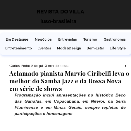
REVISTA DO VILLA
luso-brasileira
Em Destaque
Negócios
Entrevistas
Turismo
Gastronomia
Entretenimento
Eventos
Moda&Design
Bem-Estar
Life Style
Carlos Pinho
8 de jul.
3 min de leitura
Aclamado pianista Marvio Ciribelli leva o
melhor do Samba Jazz e da Bossa Nova
em série de shows
Programação inclui apresentações no histórico Beco 
das Garrafas, em Copacabana, em Niterói, na Serra 
Fluminense e em Minas Gerais, sempre repletas de 
participações e homenagens