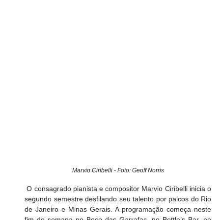
Marvio Ciribelli - Foto: Geoff Norris
 O consagrado pianista e compositor Marvio Ciribelli inicia o 
segundo semestre desfilando seu talento por palcos do Rio 
de Janeiro e Minas Gerais. A programação começa neste 
fim de semana no Beco das Garrafas, no Bottle’s Bar, no 