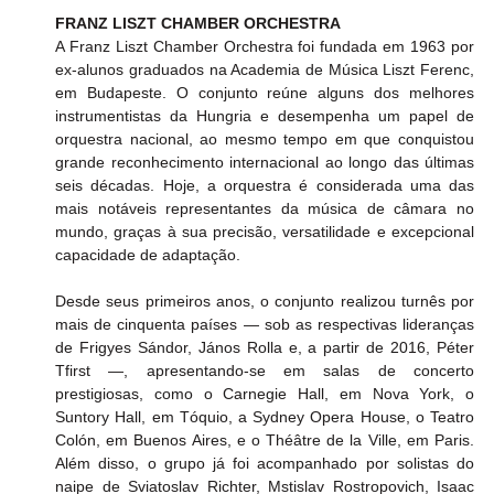
FRANZ LISZT CHAMBER ORCHESTRA
A Franz Liszt Chamber Orchestra foi fundada em 1963 por 
ex-alunos graduados na Academia de Música Liszt Ferenc, 
em Budapeste. O conjunto reúne alguns dos melhores 
instrumentistas da Hungria e desempenha um papel de 
orquestra nacional, ao mesmo tempo em que conquistou 
grande reconhecimento internacional ao longo das últimas 
seis décadas. Hoje, a orquestra é considerada uma das 
mais notáveis representantes da música de câmara no 
mundo, graças à sua precisão, versatilidade e excepcional 
capacidade de adaptação. 
Desde seus primeiros anos, o conjunto realizou turnês por 
mais de cinquenta países — sob as respectivas lideranças 
de Frigyes Sándor, János Rolla e, a partir de 2016, Péter 
Tfirst —, apresentando-se em salas de concerto 
prestigiosas, como o Carnegie Hall, em Nova York, o 
Suntory Hall, em Tóquio, a Sydney Opera House, o Teatro 
Colón, em Buenos Aires, e o Théâtre de la Ville, em Paris. 
Além disso, o grupo já foi acompanhado por solistas do 
naipe de Sviatoslav Richter, Mstislav Rostropovich, Isaac 