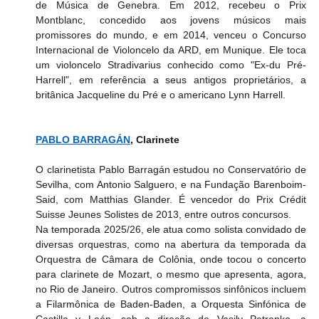
de Música de Genebra. Em 2012, recebeu o Prix 
Montblanc, concedido aos jovens músicos mais 
promissores do mundo, e em 2014, venceu o Concurso 
Internacional de Violoncelo da ARD, em Munique. Ele toca 
um violoncelo Stradivarius conhecido como "Ex-du Pré-
Harrell", em referência a seus antigos proprietários, a 
britânica Jacqueline du Pré e o americano Lynn Harrell. 
PABLO BARRAGÁN
, Clarinete
O clarinetista Pablo Barragán estudou no Conservatório de 
Sevilha, com Antonio Salguero, e na Fundação Barenboim-
Said, com Matthias Glander. É vencedor do Prix Crédit 
Suisse Jeunes Solistes de 2013, entre outros concursos. 
Na temporada 2025/26, ele atua como solista convidado de 
diversas orquestras, como na abertura da temporada da 
Orquestra de Câmara de Colônia, onde tocou o concerto 
para clarinete de Mozart, o mesmo que apresenta, agora, 
no Rio de Janeiro. Outros compromissos sinfônicos incluem 
a Filarmônica de Baden-Baden, a Orquesta Sinfónica de 
Castilla y León, sob a direção de Vasily Petrenko, a 