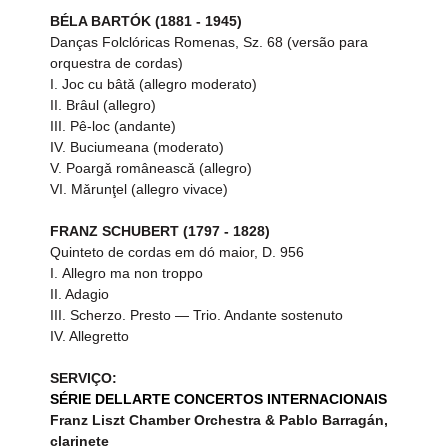
BÉLA BARTÓK (1881 - 1945)
Danças Folclóricas Romenas, Sz. 68 (versão para 
orquestra de cordas)
I. Joc cu bâtǎ (allegro moderato) 
II. Brâul (allegro) 
III. Pê-loc (andante) 
IV. Buciumeana (moderato) 
V. Poargǎ româneascǎ (allegro) 
VI. Mǎrunţel (allegro vivace)
FRANZ SCHUBERT (1797 - 1828)
Quinteto de cordas em dó maior, D. 956
I. Allegro ma non troppo 
II. Adagio 
III. Scherzo. Presto — Trio. Andante sostenuto 
IV. Allegretto
SERVIÇO:
SÉRIE DELLARTE CONCERTOS INTERNACIONAIS
Franz Liszt Chamber Orchestra & Pablo Barragán, 
clarinete