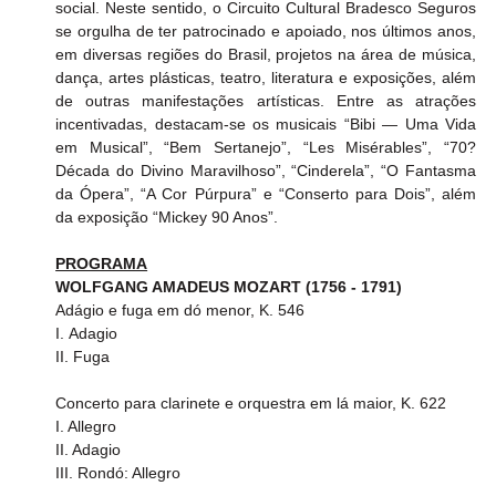
social. Neste sentido, o Circuito Cultural Bradesco Seguros 
se orgulha de ter patrocinado e apoiado, nos últimos anos, 
em diversas regiões do Brasil, projetos na área de música, 
dança, artes plásticas, teatro, literatura e exposições, além 
de outras manifestações artísticas. Entre as atrações 
incentivadas, destacam-se os musicais “Bibi — Uma Vida 
em Musical”, “Bem Sertanejo”, “Les Misérables”, “70? 
Década do Divino Maravilhoso”, “Cinderela”, “O Fantasma 
da Ópera”, “A Cor Púrpura” e “Conserto para Dois”, além 
da exposição “Mickey 90 Anos”.
PROGRAMA
WOLFGANG AMADEUS MOZART (1756 - 1791)
Adágio e fuga em dó menor, K. 546 
I. Adagio
II. Fuga
Concerto para clarinete e orquestra em lá maior, K. 622
I. Allegro
II. Adagio 
III. Rondó: Allegro