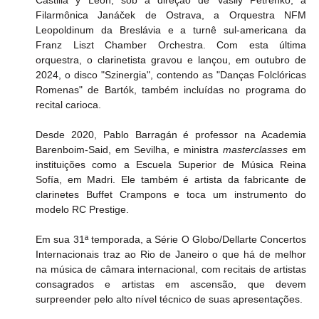
Filarmônica Janáček de Ostrava, a Orquestra NFM 
Leopoldinum da Breslávia e a turnê sul-americana da 
Franz Liszt Chamber Orchestra. Com esta última 
orquestra, o clarinetista gravou e lançou, em outubro de 
2024, o disco "Szinergia", contendo as "Danças Folclóricas 
Romenas" de Bartók, também incluídas no programa do 
recital carioca.
Desde 2020, Pablo Barragán é professor na Academia 
Barenboim-Said, em Sevilha, e ministra 
masterclasses
 em 
instituições como a Escuela Superior de Música Reina 
Sofía, em Madri. Ele também é artista da fabricante de 
clarinetes Buffet Crampons e toca um instrumento do 
modelo RC Prestige.
Em sua 31ª temporada, a Série O Globo/Dellarte Concertos 
Internacionais traz ao Rio de Janeiro o que há de melhor 
na música de câmara internacional, com recitais de artistas 
consagrados e artistas em ascensão, que devem 
surpreender pelo alto nível técnico de suas apresentações.