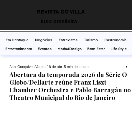
REVISTA DO VILLA
luso-brasileira
Em Destaque
Negócios
Entrevistas
Turismo
Gastronomia
Entretenimento
Eventos
Moda&Design
Bem-Estar
Life Style
Alex Gonçalves Varela
18 de abr.
5 min de leitura
Abertura da temporada 2026 da Série O
Globo/Dellarte reúne Franz Liszt
Chamber Orchestra e Pablo Barragán no
Theatro Municipal do Rio de Janeiro