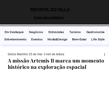
REVISTA DO VILLA
luso-brasileira
Em Destaque
Negócios
Entrevistas
Turismo
Gastronomia
Entretenimento
Eventos
Moda&Design
Bem-Estar
Life Style
Delcio Marinho
25 de mar.
3 min de leitura
A missão Artemis II marca um momento
histórico na exploração espacial