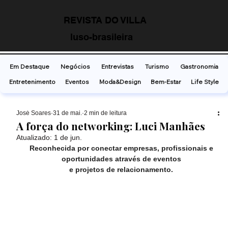
REVISTA DO VILLA
luso-brasileira
Em Destaque
Negócios
Entrevistas
Turismo
Gastronomia
Entretenimento
Eventos
Moda&Design
Bem-Estar
Life Style
José Soares
31 de mai.
2 min de leitura
A força do networking: Luci Manhães
Atualizado:
1 de jun.
Reconhecida por conectar empresas, profissionais e 
oportunidades através de eventos 
e projetos de relacionamento. 