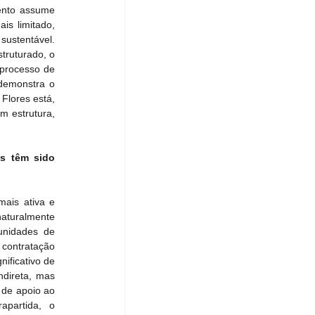
ento assume 
is limitado, 
ustentável. 
ruturado, o 
processo de 
demonstra o 
lores está, 
m estrutura, 
s têm sido 
ais ativa e 
aturalmente 
unidades de 
contratação 
ificativo de 
direta, mas 
de apoio ao 
partida, o 