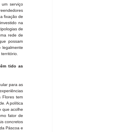
 um serviço 
reendedores 
 fixação de 
nvestido na 
pologias de 
uma rede de 
 que possam 
 legalmente 
erritório.
êm tido as 
ular para as 
xperiências 
 Flores tem 
 A política 
 que acolhe 
mo fator de 
s concretos 
 da Páscoa e 