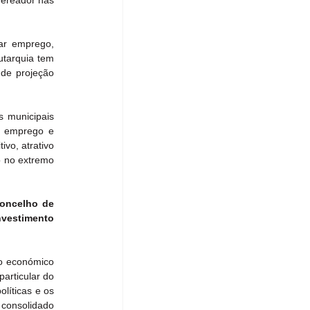
ereador nas 
r emprego, 
utarquia tem 
de projeção 
 municipais 
, emprego e 
vo, atrativo 
o no extremo 
oncelho de 
nvestimento 
o económico 
rticular do 
íticas e os 
 consolidado 