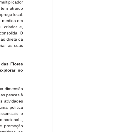
ltiplicador 
tem atraído 
rego local. 
a medida em 
criador e, 
consolida. O 
o direta da 
iar as suas 
das Flores 
xplorar no 
ua dimensão 
das pescas à 
 atividades 
ma política 
senciais e 
 nacional -, 
e promoção 