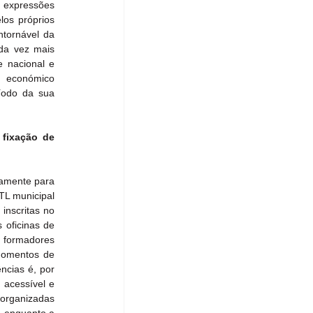
 expressões 
os próprios 
tornável da 
da vez mais 
 nacional e 
 económico 
íodo da sua 
fixação de 
amente para 
TL municipal 
inscritas no 
oficinas de 
formadores 
momentos de 
cias é, por 
acessível e 
organizadas 