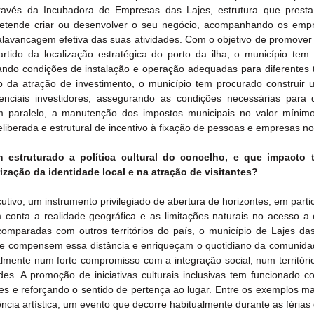
avés da Incubadora de Empresas das Lajes, estrutura que presta
etende criar ou desenvolver o seu negócio, acompanhando os emp
lavancagem efetiva das suas atividades. Com o objetivo de promover a
tido da localização estratégica do porto da ilha, o município tem i
rando condições de instalação e operação adequadas para diferentes ti
 da atração de investimento, o município tem procurado construir 
enciais investidores, assegurando as condições necessárias para
Em paralelo, a manutenção dos impostos municipais no valor mínimo
liberada e estrutural de incentivo à fixação de pessoas e empresas no t
 estruturado a política cultural do concelho, e que impacto t
ização da identidade local e na atração de visitantes?
utivo, um instrumento privilegiado de abertura de horizontes, em partic
conta a realidade geográfica e as limitações naturais no acesso a e
 comparadas com outros territórios do país, o município de Lajes das
e compensem essa distância e enriqueçam o quotidiano da comunidade.
almente num forte compromisso com a integração social, num território
des. A promoção de iniciativas culturais inclusivas tem funcionado co
 e reforçando o sentido de pertença ao lugar. Entre os exemplos mai
ncia artística, um evento que decorre habitualmente durante as férias