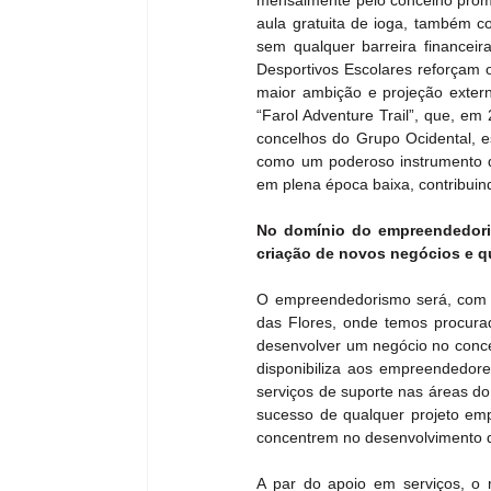
mensalmente pelo concelho promo
aula gratuita de ioga, também c
sem qualquer barreira financeir
Desportivos Escolares reforçam 
maior ambição e projeção externa
“Farol Adventure Trail”, que, em
concelhos do Grupo Ocidental, e
como um poderoso instrumento de
em plena época baixa, contribuind
No domínio do empreendedoris
criação de novos negócios e qu
O empreendedorismo será, com to
das Flores, onde temos procurad
desenvolver um negócio no concel
disponibiliza aos empreendedor
serviços de suporte nas áreas do
sucesso de qualquer projeto em
concentrem no desenvolvimento d
A par do apoio em serviços, o m