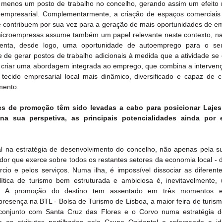
menos um posto de trabalho no concelho, gerando assim um efeito mu
 empresarial. Complementarmente, a criação de espaços comerciais 
e contribuem por sua vez para a geração de mais oportunidades de emp
 microempresas assume também um papel relevante neste contexto, n
enta, desde logo, uma oportunidade de autoemprego para o seu 
e de gerar postos de trabalho adicionais à medida que a atividade se 
 criar uma abordagem integrada ao emprego, que combina a intervençã
ecido empresarial local mais dinâmico, diversificado e capaz de cr
mento.
es de promoção têm sido levadas a cabo para posicionar Lajes 
a sua perspetiva, as principais potencialidades ainda por e
l na estratégia de desenvolvimento do concelho, não apenas pela s
ador que exerce sobre todos os restantes setores da economia local - 
cio e pelos serviços. Numa ilha, é impossível dissociar as diferentes
tica de turismo bem estruturada e ambiciosa é, inevitavelmente, u
rio. A promoção do destino tem assentado em três momentos es
resença na BTL - Bolsa de Turismo de Lisboa, a maior feira de turismo
 conjunto com Santa Cruz das Flores e o Corvo numa estratégia d