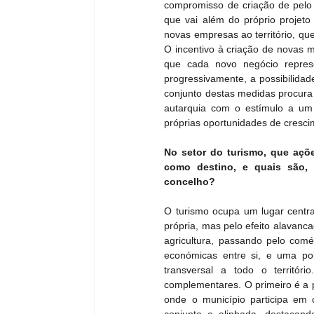
compromisso de criação de pelo 
que vai além do próprio projeto
novas empresas ao território, qu
O incentivo à criação de novas
que cada novo negócio repres
progressivamente, a possibilidad
conjunto destas medidas procura
autarquia com o estímulo a um t
próprias oportunidades de cresci
No setor do turismo, que açõ
como destino, e quais são, n
concelho?
O turismo ocupa um lugar centra
própria, mas pelo efeito alavanc
agricultura, passando pelo comér
económicas entre si, e uma polí
transversal a todo o territó
complementares. O primeiro é a p
onde o município participa em