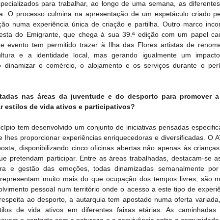
ecializados para trabalhar, ao longo de uma semana, as diferentes
lha. O processo culmina na apresentação de um espetáculo criado pel
ção numa experiência única de criação e partilha. Outro marco incon
Festa do Emigrante, que chega à sua 39.ª edição com um papel ca
te evento tem permitido trazer à Ilha das Flores artistas de renome
ultura e a identidade local, mas gerando igualmente um impacto
ao dinamizar o comércio, o alojamento e os serviços durante o per
tadas nas áreas da juventude e do desporto para promover a 
 estilos de vida ativos e participativos?
ípio tem desenvolvido um conjunto de iniciativas pensadas especific
e lhes proporcionar experiências enriquecedoras e diversificadas. O A
osta, disponibilizando cinco oficinas abertas não apenas às crianças 
e pretendam participar. Entre as áreas trabalhadas, destacam-se as 
tura e gestão das emoções, todas dinamizadas semanalmente por 
es representam muito mais do que ocupação dos tempos livres, são 
vimento pessoal num território onde o acesso a este tipo de experiên
respeita ao desporto, a autarquia tem apostado numa oferta variada, 
tilos de vida ativos em diferentes faixas etárias. As caminhadas 