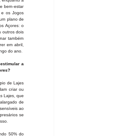
 enquanto a 
e bem-estar 
 e os Jogos 
um plano de 
s Açores: o 
outros dois 
rmar também 
r em abril, 
ongo do ano.
stimular a 
ores?
io de Lajes 
am criar ou 
 Lajes, que 
alargado de 
sensíveis ao 
resários se 
sso.
ando 50% do 