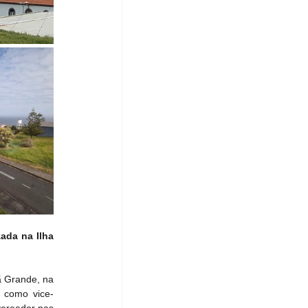
da na Ilha 
 Grande, na 
s como vice-