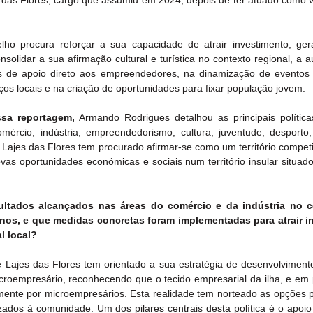
 das Flores, cargo que assumiu em 2024, depois de ter atuado como v
 procura reforçar a sua capacidade de atrair investimento, gera
nsolidar a sua afirmação cultural e turística no contexto regional, a a
s de apoio direto aos empreendedores, na dinamização de eventos 
iços locais e na criação de oportunidades para fixar população jovem.
ssa reportagem, 
Armando Rodrigues detalhou as principais políticas
ércio, indústria, empreendedorismo, cultura, juventude, desporto
Lajes das Flores tem procurado afirmar-se como um território competiti
ovas oportunidades económicas e sociais num território insular situad
sultados alcançados nas áreas do comércio e da indústria no c
nos, e que medidas concretas foram implementadas para atrair i
l local?
e Lajes das Flores tem orientado a sua estratégia de desenvolviment
croempresário, reconhecendo que o tecido empresarial da ilha, e em pa
ente por microempresários. Esta realidade tem norteado as opções pol
izados à comunidade. Um dos pilares centrais desta política é o apoio