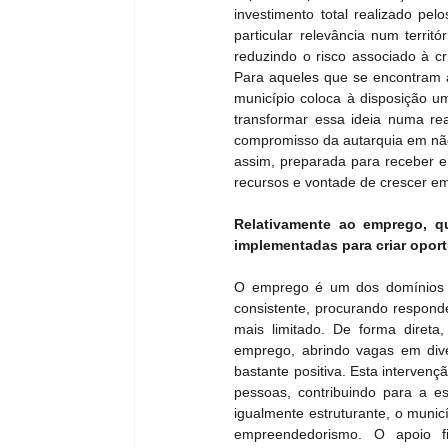
investimento total realizado pe
particular relevância num territ
reduzindo o risco associado à c
Para aqueles que se encontram a
município coloca à disposição u
transformar essa ideia numa rea
compromisso da autarquia em não 
assim, preparada para receber e 
recursos e vontade de crescer em
Relativamente ao emprego, qu
implementadas para criar oport
O emprego é um dos domínios em
consistente, procurando responde
mais limitado. De forma direta
emprego, abrindo vagas em dive
bastante positiva. Esta intervenç
pessoas, contribuindo para a es
igualmente estruturante, o munic
empreendedorismo. O apoio fin