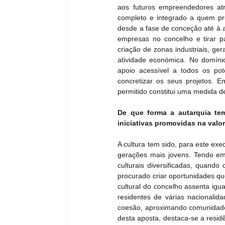
aos futuros empreendedores atr
completo e integrado a quem pr
desde a fase de conceção até à a
empresas no concelho e tirar par
criação de zonas industriais, ge
atividade económica. No domínio
apoio acessível a todos os pot
concretizar os seus projetos. 
permitido constitui uma medida de
De que forma a autarquia tem
iniciativas promovidas na valor
A cultura tem sido, para este exec
gerações mais jovens. Tendo em 
culturais diversificadas, quando
procurado criar oportunidades qu
cultural do concelho assenta igu
residentes de várias nacionalida
coesão, aproximando comunidades
desta aposta, destaca-se a residê