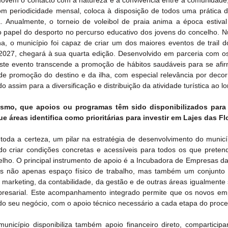
vem o contacto com a natureza e a convivência entre a comunidade,
om periodicidade mensal, coloca à disposição de todos uma prática d
a. Anualmente, o torneio de voleibol de praia anima a época estival
o papel do desporto no percurso educativo dos jovens do concelho. N
, o município foi capaz de criar um dos maiores eventos de trail do
 2027, chegará à sua quarta edição. Desenvolvido em parceria com os 
ste evento transcende a promoção de hábitos saudáveis para se afi
 promoção do destino e da ilha, com especial relevância por decorre
o assim para a diversificação e distribuição da atividade turística ao l
mo, que apoios ou programas têm sido disponibilizados para e
e áreas identifica como prioritárias para investir em Lajes das Fl
da a certeza, um pilar na estratégia de desenvolvimento do municíp
o criar condições concretas e acessíveis para todos os que pretend
ho. O principal instrumento de apoio é a Incubadora de Empresas das
es não apenas espaço físico de trabalho, mas também um conjunto 
 marketing, da contabilidade, da gestão e de outras áreas igualmente 
presarial. Este acompanhamento integrado permite que os novos emp
o seu negócio, com o apoio técnico necessário a cada etapa do proce
unicípio disponibiliza também apoio financeiro direto, comparticip