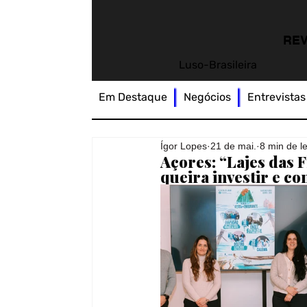
REV
Luso-Brasileira
Em Destaque
Negócios
Entrevistas
Ígor Lopes
21 de mai.
8 min de le
Açores: “Lajes das 
queira investir e co