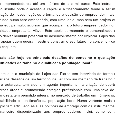
los empreendedores, até um máximo de seis mil euros. Este instrum
ório insular onde o acesso a capital e a financiamento tende a ser ma
riação de novos negócios e tornando a decisão de empreender mais s
inda numa fase embrionária, com uma ideia, mas sem um projeto est
ma equipa multidisciplinar que acompanha o futuro empreendedor no 
lidade empresarial viável. Este apoio permanente e personalizado 
deixar nenhum potencial de desenvolvimento por explorar. Lajes das F
apoiar quem queira investir e construir o seu futuro no concelho - co
 conjunto.
ais são hoje os principais desafios do concelho e que açõe
unidades de trabalho e qualificar a população local?
 que o município de Lajes das Flores tem intervindo de forma m
r aos desafios de um território insular com um mercado de trabalho n
, a autarquia tem sido um agente importante na criação de oport
rsas áreas e promovendo estágios profissionais com uma taxa de 
ão direta tem permitido integrar no mercado de trabalho um número sign
tabilidade e qualificação da população local. Numa vertente mais in
ípio tem articulado as suas políticas de emprego com os instrumentos 
anceiro disponibilizado aos empreendedores inclui, como contra