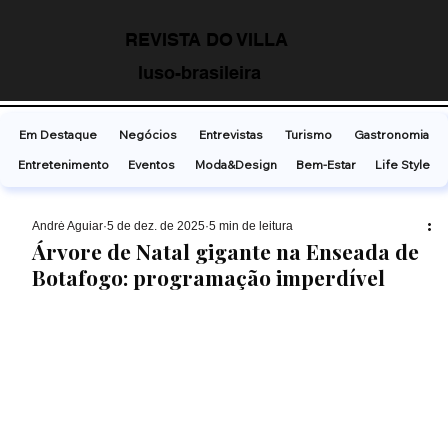
REVISTA DO VILLA
luso-brasileira
Em Destaque
Negócios
Entrevistas
Turismo
Gastronomia
Entretenimento
Eventos
Moda&Design
Bem-Estar
Life Style
André Aguiar
5 de dez. de 2025
5 min de leitura
Árvore de Natal gigante na Enseada de
Botafogo: programação imperdível