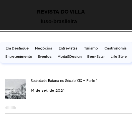
REVISTA DO VILLA
luso-brasileira
Em Destaque
Negócios
Entrevistas
Turismo
Gastronomia
Entretenimento
Eventos
Moda&Design
Bem-Estar
Life Style
Sociedade Baiana no Século XIX – Parte 1
14 de set. de 2024